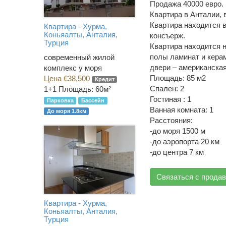
Продажа 40000 евро.
Квартира в Анталии, 
Квартира находится в
Квартира - Хурма,
Коньяалты, Анталия,
консъерж.
Турция
Квартира находится н
полы ламинат и керам
современный жилой
двери – американская
комплекс у моря
Площадь: 85 м2
Цена €38,500
Кредит
Спален: 2
1+1
Площадь: 60м²
Гостиная : 1
Парковка
Бассейн
Ванная комната: 1
До моря 1.8км
Расстояния:
-до моря 1500 м
-до аэропорта 20 км
-до центра 7 км
Связаться с прода
Квартира - Хурма,
Коньяалты, Анталия,
Турция