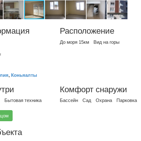
ормация
Расположение
До моря 15км
Вид на горы
²
лия
,
Коньяалты
утри
Комфорт снаружи
Бытовая техника
Бассейн
Сад
Охрана
Парковка
вцом
бъекта