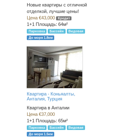
Новые квартиры с отличной
отделкой, лучшие цены!
Цена €43,000
Кредит
1+1
Площадь: 64м²
Парковка
Бассейн
Видовая
До моря 1.8км
Квартира - Коньяалты,
Анталия, Турция
Квартира в Анталии
Цена €37,000
1+1
Площадь: 65м²
Парковка
Бассейн
Видовая
До моря 1.5км