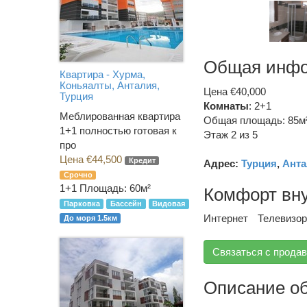
Общая инф
Квартира - Хурма,
Коньяалты, Анталия,
Цена €40,000
Турция
Комнаты
: 2+1
Меблированная квартира
Общая площадь: 85м
1+1 полностью готовая к
Этаж 2 из 5
про
Цена €44,500
Кредит
Адрес:
Турция
,
Анта
Срочно
1+1
Площадь: 60м²
Комфорт вн
Парковка
Бассейн
Видовая
Интернет
Телевизор
До моря 1.5км
Связаться с прода
Описание о