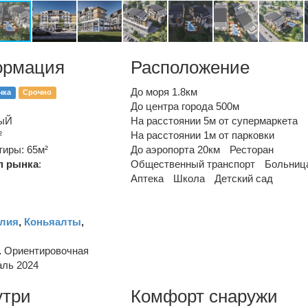
ормация
Расположение
До моря 1.8км
чка
Срочно
До центра города 500м
ыЙ
На расстоянии 5м от супермаркета
²
На расстоянии 1м от парковки
иры: 65м²
До аэропорта 20км
Ресторан
п рынка
:
Общественный транспорт
Больниц
Аптека
Школа
Детский сад
лия
,
Коньяалты
,
.
Ориентировочная
аль 2024
утри
Комфорт снаружи