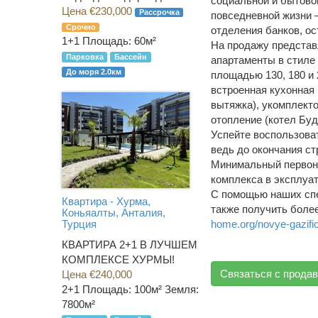
социальной и бытово
Цена €230,000
Рассрочка
повседневной жизни –
Срочно
отделения банков, ос
1+1
Площадь: 60м²
На продажу представ
Парковка
Бассейн
апартаменты в стиле
До моря 2.0км
площадью 130, 180 и 
встроенная кухонная
вытяжка), укомплект
отопление (котел Буд
Успейте воспользова
ведь до окончания с
Минимальный первона
комплекса в эксплуа
С помощью наших спе
Квартира - Хурма,
также получить боле
Коньяалты, Анталия,
home.org/novye-gazific
Турция
КВАРТИРА 2+1 В ЛУЧШЕМ
КОМПЛЕКСЕ ХУРМЫ!
Связаться с прода
Цена €240,000
2+1
Площадь: 100м² Земля:
7800м²