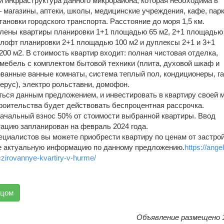
й инфраструктура данного микрорайона, которая необходима в
 магазины, аптеки, школы, медицинские учреждения, кафе, парк
тановки городского транспорта. Расстояние до моря 1,5 км.
лены квартиры планировки 1+1 площадью 65 м2, 2+1 площадью 
 лофт планировки 2+1 площадью 100 м2 и дуплексы 2+1 и 3+1
200 м2. В стоимость квартир входит: полная чистовая отделка,
 мебель с комплектом бытовой техники (плита, духовой шкаф и
ованные ванные комнаты, система теплый пол, кондиционеры, г
ерус), электро рольставни, домофон.
ться данным предложением, и инвестировать в квартиру своей 
троительства будет действовать беспроцентная рассрочка.
чальный взнос 50% от стоимости выбранной квартиры. Ввод
тацию запланирован на февраль 2024 года.
циалистов вы можете приобрести квартиру по ценам от застрой
е актуальную информацию по данному предложению.
https://angel
zirovannye-kvartiry-v-hurme/
вцом
Объявление размещено 1