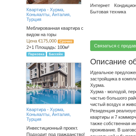
Интернет
Кондицио
Квартира - Хурма,
Бытовая техника
Коньяалты, Анталия,
Турция
Меблированная квартира с
видом на горы
Цена €175,000
Срочно
Связаться с прода
2+1
Площадь: 100м²
Парковка
Бассейн
Описание о
Идеальное предложен
застройщика в компл
Хурма.
Хурма - молодой, пе
частью большого рай
чистый воздух и жив
Квартира - Хурма,
Резиденция реализует
Коньяалты, Анталия,
квартиры и 7 коммерч
Турция
также собственная и
Инвестиционный проект.
проживание. В шагов
Подходит под гражданство!