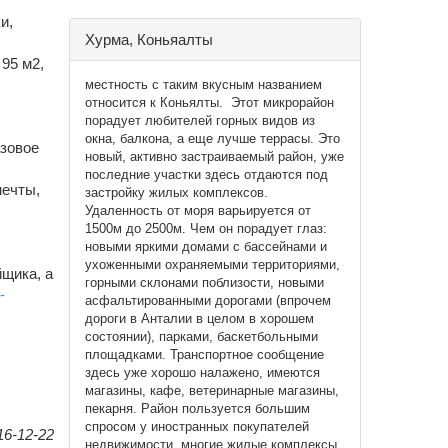
и,
Хурма, Коньяалты
95 м2,
местность с таким вкусным названием
относится к Коньялты. Этот микрорайон
порадует любителей горных видов из
окна, балкона, а еще лучше террасы. Это
азовое
новый, активно застраиваемый район, уже
последние участки здесь отдаются под
мечты,
застройку жилых комплексов.
Удаленность от моря варьируется от
1500м до 2500м. Чем он порадует глаз:
новыми яркими домами с бассейнами и
ухоженными охраняемыми территориями,
щика, а
горными склонами поблизости, новыми
-
асфальтированными дорогами (впрочем
дороги в Анталии в целом в хорошем
состоянии), парками, баскетбольными
площадками. Транспортное сообщение
здесь уже хорошо налажено, имеются
магазины, кафе, ветеринарные магазины,
пекарня. Район пользуется большим
спросом у иностранных покупателей
6-12-22
недвижимости, многие жилые комплексы