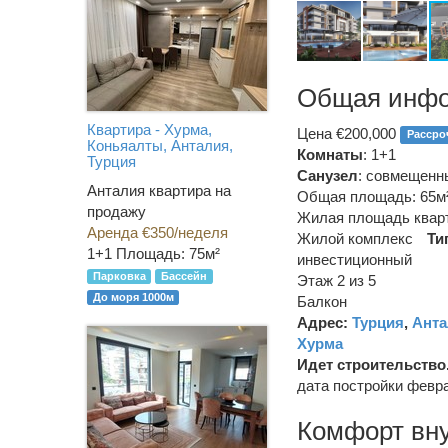
Общая инф
Квартира - Хурма,
Цена €200,000
Рассро
Коньяалты, Анталия,
Комнаты
: 1+1
Турция
Санузел
:
совмещенн
Анталия квартира на
Общая площадь: 65м
продажу
Жилая площадь кварт
Аренда €350/неделя
Жилой комплекс
Ти
1+1
Площадь: 75м²
инвестиционный
Парковка
Бассейн
Этаж 2 из 5
До моря 1000м
Балкон
Адрес:
Турция
,
Анта
Хурма
Идет строительство
дата постройки февр
Комфорт вн