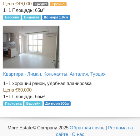
Цена €49,000
Кредит
Срочно
1+1
Площадь: 65м²
Бассейн
Видовая
До моря 1.8км
Квартира - Лиман, Коньяалты, Анталия, Турция
1+1 хороший район, удобная планировка
Цена €60,000
1+1
Площадь: 65м²
Парковка
Бассейн
До моря 500м
More Estate© Company 2025
Обратная связь
|
Реклама на
сайте
|
О нас