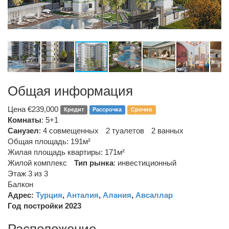
Общая информация
Цена €239,000
Кредит
Рассрочка
Срочно
Комнаты
: 5+1
Санузел
:
4 совмещенных
2 туалетов
2 ванных
Общая площадь: 191м²
Жилая площадь квартиры: 171м²
Жилой комплекс
Тип рынка
:
инвестиционный
Этаж 3 из 3
Балкон
Адрес:
Турция
,
Анталия
,
Алания
,
Авсаллар
Год постройки 2023
Расположение