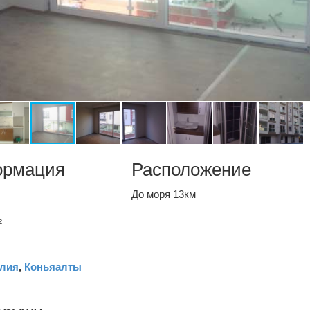
ормация
Расположение
До моря 13км
²
лия
,
Коньяалты