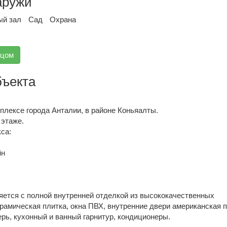
аружи
ый зал
Сад
Охрана
вцом
бъекта
плексе города Анталии, в районе Коньяалты.
 этаже.
са:
йн
яется с полной внутренней отделкой из высококачественных
рамическая плитка, окна ПВХ, внутренние двери американская 
рь, кухонный и ванный гарнитур, кондиционеры.