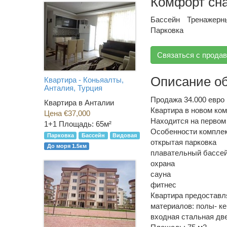
Комфорт сн
Бассейн
Тренажерн
Парковка
Связаться с прода
Описание о
Квартира - Коньяалты,
Анталия, Турция
Продажа 34.000 евро
Квартира в Анталии
Квартира в новом ком
Цена €37,000
Находится на первом
1+1
Площадь: 65м²
Особенности комплек
Парковка
Бассейн
Видовая
открытая парковка
До моря 1.5км
плавательный бассе
охрана
сауна
фитнес
Квартира предоставл
материалов: полы- ке
входная стальная две