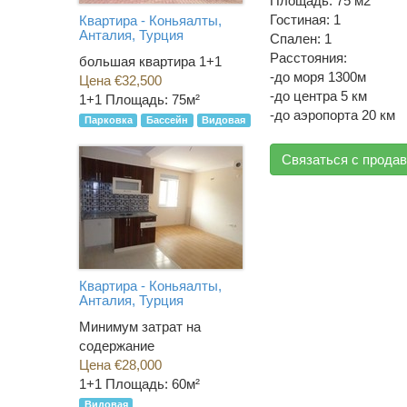
Площадь: 75 м2
Гостиная: 1
Квартира - Коньяалты,
Анталия, Турция
Спален: 1
Расстояния:
большая квартира 1+1
-до моря 1300м
Цена €32,500
-до центра 5 км
1+1
Площадь: 75м²
-до аэропорта 20 км
Парковка
Бассейн
Видовая
Связаться с прода
Квартира - Коньяалты,
Анталия, Турция
Минимум затрат на
содержание
Цена €28,000
1+1
Площадь: 60м²
Видовая