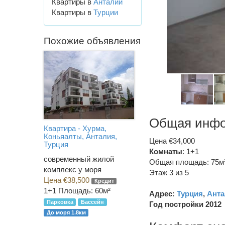
Квартиры в
Анталии
Квартиры в
Турции
Похожие объявления
Общая инф
Квартира - Хурма,
Коньяалты, Анталия,
Цена €34,000
Турция
Комнаты
: 1+1
современный жилой
Общая площадь: 75м
комплекс у моря
Этаж 3 из 5
Цена €38,500
Кредит
1+1
Площадь: 60м²
Адрес:
Турция
,
Анта
Парковка
Бассейн
Год постройки 2012
До моря 1.8км