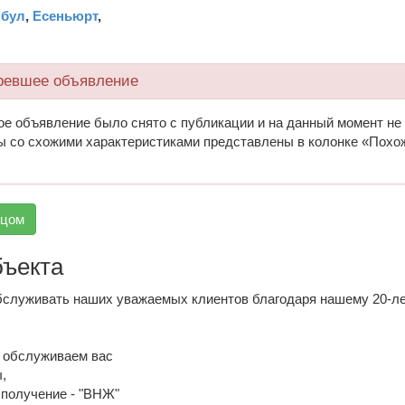
мбул
,
Есеньюрт
,
ревшее объявление
ое объявление было снято с публикации и на данный момент не
ы со схожими характеристиками представлены в колонке «Похо
вцом
бъекта
служивать наших уважаемых клиентов благодаря нашему 20-л
и обслуживаем вас
,
 получение - "ВНЖ"