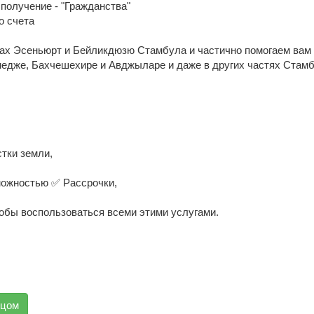
получение - "Гражданства"
о счета
ах Эсеньюрт и Бейликдюзю Стамбула и частично помогаем вам
едже, Бахчешехире и Авджыларе и даже в других частях Стамб
тки земли,
ожностью ✅️ Рассрочки,
тобы воспользоваться всеми этими услугами.
вцом