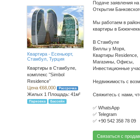
Подаче заявления на 
Открытии Банковског
Мы работаем в район
квартиры в Бююкчекм
В Стамбуле
Виллы у Моря,
Квартира - Есеньюрт,
Квартиры Residence,
Стамбул, Турция
Магазины, Офисы,
Квартиры в Стамбуле,
Инвестиционные учас
комплекс "Simbol
Residence"
Недвижимость с возм
Цена €68,000
Рассрочка
Жилых 1
Площадь: 41м²
Свяжитесь с нами, ч
Парковка
Бассейн
✅️ WhatsApp
✅️ Telegram
✅️ +90 542 358 78 09
Связаться с прода