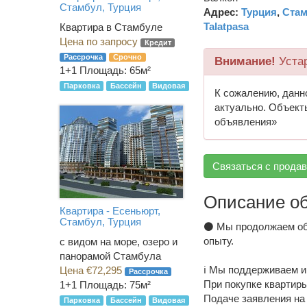
Стамбул, Турция
Адрес:
Турция
,
Ста
Talatpasa
Квартира в Стамбуле
Цена по запросу
Кредит
Рассрочка
Срочно
Внимание!
Уста
1+1
Площадь: 65м²
Парковка
Бассейн
Видовая
К сожалению, данн
актуально. Объект
объявления»
Связаться с прода
Описание о
Квартира - Есеньюрт,
Стамбул, Турция
⚫️ Мы продолжаем об
опыту.
с видом на море, озеро и
панорамой Стамбула
ℹ️ Мы поддерживаем 
Цена €72,295
Рассрочка
При покупке квартиры
1+1
Площадь: 75м²
Подаче заявления на
Парковка
Бассейн
Видовая