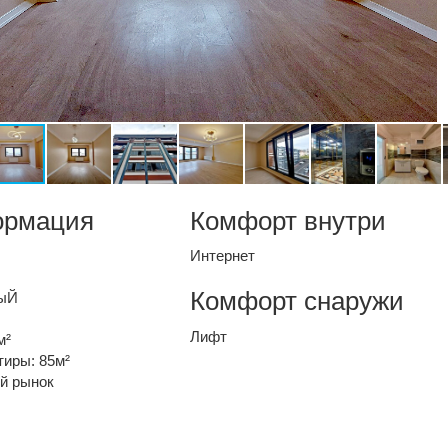
ормация
Комфорт внутри
Интернет
Комфорт снаружи
ыЙ
Лифт
м²
иры: 85м²
й рынок