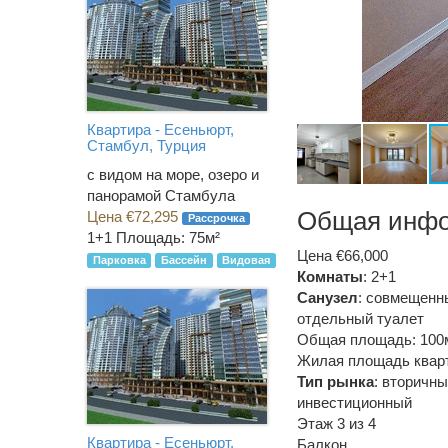
Квартира - Есеньюрт,
Стамбул, Турция
с видом на море, озеро и
панорамой Стамбула
Общая инф
Цена €72,295
Рассрочка
1+1
Площадь: 75м²
Цена €66,000
Парковка
Бассейн
Видовая
Комнаты
: 2+1
Санузел
:
совмещенн
отдельный туалет
Общая площадь: 100
Жилая площадь кварт
Тип рынка
:
вторичны
инвестиционный
Этаж 3 из 4
Квартира - Есеньюрт,
Балкон