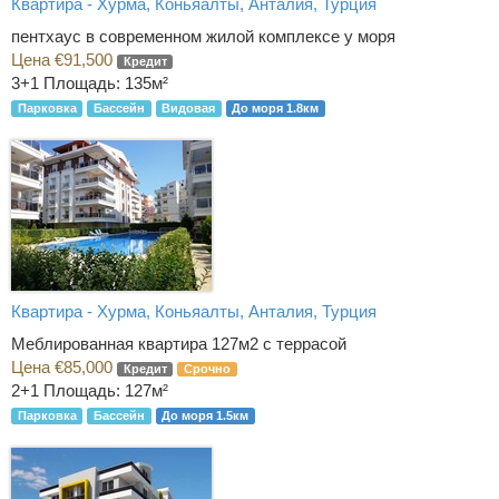
Квартира - Хурма, Коньяалты, Анталия, Турция
пентхаус в современном жилой комплексе у моря
Цена €91,500
Кредит
3+1
Площадь: 135м²
Парковка
Бассейн
Видовая
До моря 1.8км
Квартира - Хурма, Коньяалты, Анталия, Турция
Меблированная квартира 127м2 с террасой
Цена €85,000
Кредит
Срочно
2+1
Площадь: 127м²
Парковка
Бассейн
До моря 1.5км