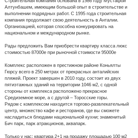
Строительная компания основана в 1986 году Мустафой
Алтунбашем, имеющим большой опыт в строительстве и
выполнении подрядных работ. С 1995 года строительная
компания продолжает свою деятельность в Анталии.
Организацией, которая способна конкурировать на
национальном и международном рынке.
Рады предложить Вам приобрести квартиру класса люкс
стоимостью 87000е при рыночной стоимости 95000е
Комплекс расположен в престижном районе Коньялты
Гюрсу всего в 250 метрах от прекрасных анталийских
пляжей. Проект завершен в 2010 году, состоит из двух
пятиэтажных зданий на территории 1046 м2, с одной
стороны от комплекса расположено прекрасное
Средиземное море, а с другой – Торосские горы.
Рядом с комплексом находится торгово-развлекательный
центр, множество кафе и ресторанов, где вы сможете
насладиться блюдами национальной кухни; знаменитый
Бич парк, парк атракционов, аквапарк.
Только у нас: квартира 2+1 на продажу площадью 100 м2