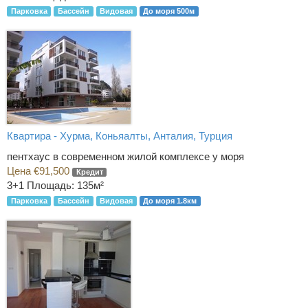
Парковка
Бассейн
Видовая
До моря 500м
Квартира - Хурма, Коньяалты, Анталия, Турция
пентхаус в современном жилой комплексе у моря
Цена €91,500
Кредит
3+1
Площадь: 135м²
Парковка
Бассейн
Видовая
До моря 1.8км