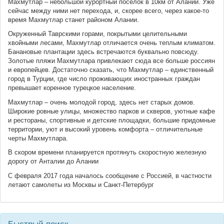
Махмутлар – небольшой курортный поселок в 10км от Алании. Уже
сейчас между ними нет перехода, и, скорее всего, через какое-то
время Махмутлар станет районом Алании.
Окруженный Таврскими горами, покрытыми целительными
хвойными лесами, Махмутлар отличается очень теплым климатом.
Банановые плантации здесь встречаются буквально повсюду.
Золотые пляжи Махмутлара привлекают сюда все больше россиян
и европейцев. Достаточно сказать, что Махмутлар – единственный
город в Турции, где число проживающих иностранных граждан
превышает коренное турецкое население.
Махмутлар – очень молодой город, здесь нет старых домов.
Широкие ровные улицы, множество парков и скверов, уютные кафе
и рестораны, спортивные и детские площадки, большие придомные
территории, уют и высокий уровень комфорта – отличительные
черты Махмутлара.
В скором времени планируется протянуть скоростную железную
дорогу от Анталии до Алании
С февраля 2017 года началось сообщение с Россией, в частности
летают самолеты из Москвы и Санкт-Петербург