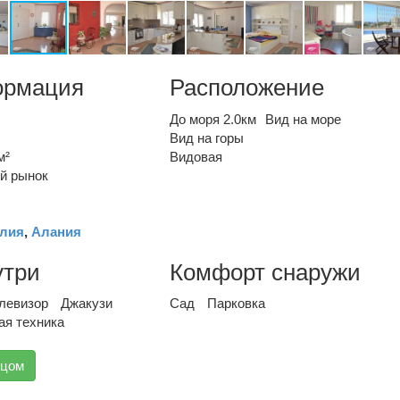
ормация
Расположение
До моря 2.0км
Вид на море
Вид на горы
м²
Видовая
й рынок
лия
,
Алания
утри
Комфорт снаружи
левизор
Джакузи
Сад
Парковка
ая техника
вцом