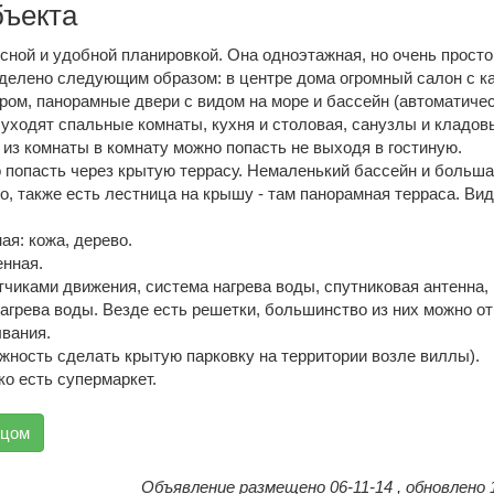
бъекта
сной и удобной планировкой. Она одноэтажная, но очень просто
делено следующим образом: в центре дома огромный салон с к
ром, панорамные двери с видом на море и бассейн (автоматиче
 уходят спальные комнаты, кухня и столовая, санузлы и кладов
из комнаты в комнату можно попасть не выходя в гостиную.
 попасть через крытую террасу. Немаленький бассейн и больш
го, также есть лестница на крышу - там панорамная терраса. Вид
ая: кожа, дерево.
енная.
чиками движения, система нагрева воды, спутниковая антенна,
агрева воды. Везде есть решетки, большинство из них можно от
ывания.
жность сделать крытую парковку на территории возле виллы).
ко есть супермаркет.
вцом
Объявление размещено 06-11-14 , обновлено 