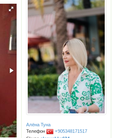
Алёна Туна
Телефон
+905348171517