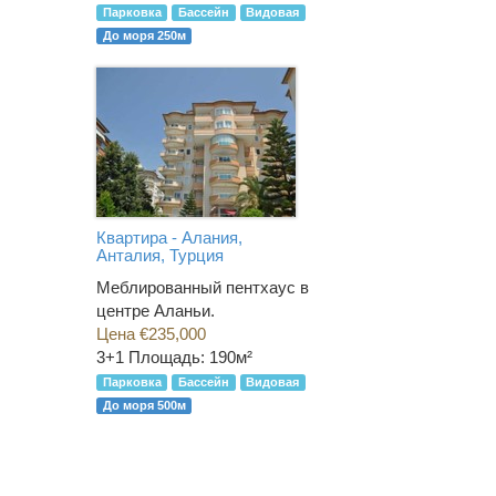
Парковка
Бассейн
Видовая
До моря 250м
Квартира - Алания,
Анталия, Турция
Меблированный пентхаус в
центре Аланьи.
Цена €235,000
3+1
Площадь: 190м²
Парковка
Бассейн
Видовая
До моря 500м