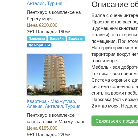
Описание о
Анталия, Турция
Пентхаус в комплексе на
Вилла с очень интере
берегу моря.
Пространство распре
Цена €200,000
и домашним кинотеат
3+1
Площадь: 190м²
жалюзи), а в стороны
Парковка
Бассейн
Видовая
помещения. При этом 
До моря 30м
На территорию можно
территория вокруг не
горы и море.
Мебель - вся добротн
Техника - вся соврем
Система охраны с дат
система солнечного н
снять на время преб
Парковка (есть возмо
Квартира - Махмутлар,
2 км до моря. Недале
Алания, Анталия, Турция
Пентхаус в комплексе
Связаться с прода
класса люкс в Махмутларе.
Цена €185,000
5+1
Площадь: 220м²