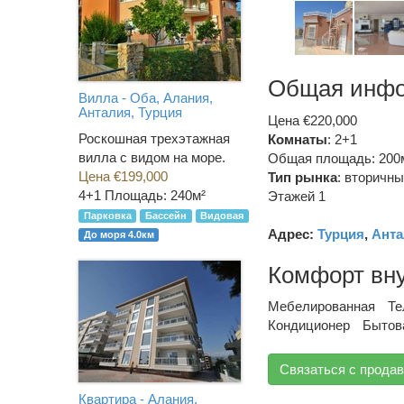
Общая инф
Вилла - Оба, Алания,
Анталия, Турция
Цена €220,000
Роскошная трехэтажная
Комнаты
: 2+1
вилла с видом на море.
Общая площадь: 200
Цена €199,000
Тип рынка
:
вторичны
4+1
Площадь: 240м²
Этажей 1
Парковка
Бассейн
Видовая
Адрес:
Турция
,
Анта
До моря 4.0км
Комфорт вн
Мебелированная
Те
Кондиционер
Бытов
Связаться с прода
Квартира - Алания,