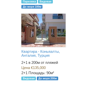
Парковка
Видовая
До моря 100м
Квартира - Коньяалты,
Анталия, Турция
2+1 в 200м от пляжей
Цена €135,000
2+1
Площадь: 90м²
Видовая
До моря 200м