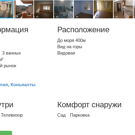
ормация
Расположение
До моря 400м
Вид на горы
3 ванных
Видовая
м²
й рынок
лия
,
Коньяалты
утри
Комфорт снаружи
Телевизор
Сад
Парковка