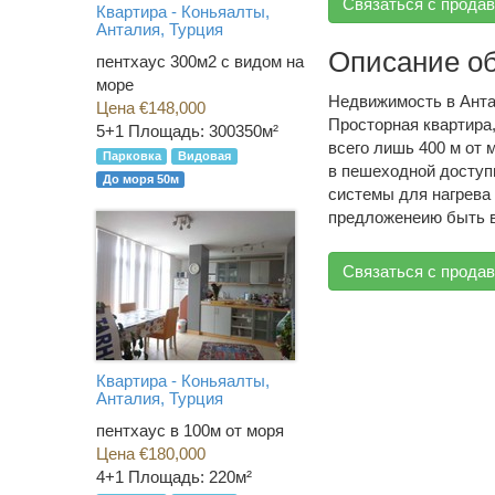
Связаться с прода
Квартира - Коньяалты,
Анталия, Турция
Описание о
пентхаус 300м2 с видом на
море
Недвижимость в Ант
Цена €148,000
Просторная квартира
5+1
Площадь: 300350м²
всего лишь 400 м от
Парковка
Видовая
в пешеходной доступ
До моря 50м
системы для нагрева
предложенеию быть 
Связаться с прода
Квартира - Коньяалты,
Анталия, Турция
пентхаус в 100м от моря
Цена €180,000
4+1
Площадь: 220м²