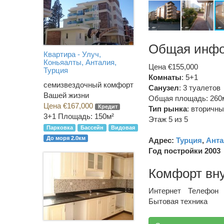
Общая инф
Квартира - Улуч,
Коньяалты, Анталия,
Цена €155,000
Турция
Комнаты
: 5+1
семизвездочный комфорт
Санузел
:
3 туалетов
Вашей жизни
Общая площадь: 260
Цена €167,000
Кредит
Тип рынка
:
вторичны
3+1
Площадь: 150м²
Этаж 5 из 5
Парковка
Бассейн
Видовая
До моря 2.0км
Адрес:
Турция
,
Анта
Год постройки 2003
Комфорт вн
Интернет
Телефон
Бытовая техника