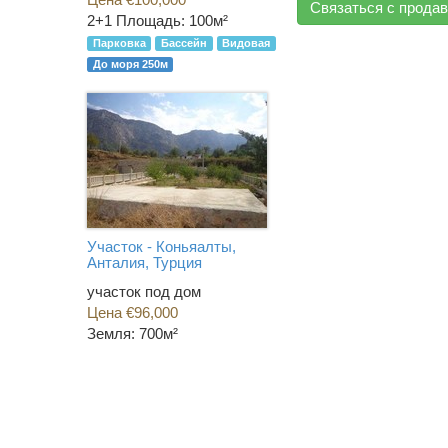
Связаться с прода
2+1
Площадь: 100м²
Парковка
Бассейн
Видовая
До моря 250м
Участок - Коньяалты,
Анталия, Турция
участок под дом
Цена €96,000
Земля: 700м²