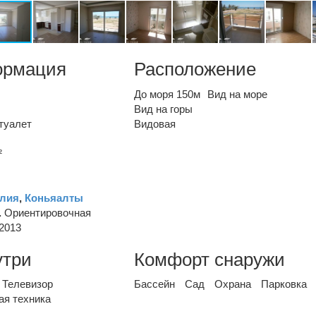
ормация
Расположение
До моря 150м
Вид на море
Вид на горы
туалет
Видовая
²
лия
,
Коньяалты
.
Ориентировочная
2013
утри
Комфорт снаружи
Телевизор
Бассейн
Сад
Охрана
Парковка
ая техника