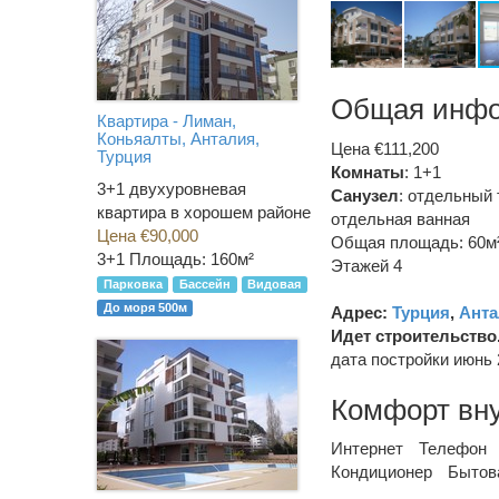
Общая инф
Квартира - Лиман,
Коньяалты, Анталия,
Цена €111,200
Турция
Комнаты
: 1+1
3+1 двухуровневая
Санузел
:
отдельный 
квартира в хорошем районе
отдельная ванная
Цена €90,000
Общая площадь: 60м
3+1
Площадь: 160м²
Этажей 4
Парковка
Бассейн
Видовая
До моря 500м
Адрес:
Турция
,
Анта
Идет строительство
дата постройки июнь 
Комфорт вн
Интернет
Телефон
Кондиционер
Бытов