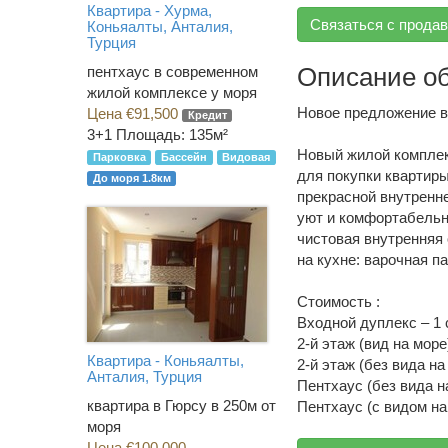
Квартира - Хурма,
Связаться с прода
Коньяалты, Анталия,
Турция
Описание о
пентхаус в современном
жилой комплексе у моря
Новое предложение в
Цена €91,500
Кредит
3+1
Площадь: 135м²
Новый жилой комплек
Парковка
Бассейн
Видовая
для покупки квартир
До моря 1.8км
прекрасной внутренн
уют и комфортабельн
чистовая внутренняя
на кухне: варочная п
Стоимость :
Входной дуплекс – 1 с
2-й этаж (вид на море
Квартира - Коньяалты,
2-й этаж (без вида на
Анталия, Турция
Пентхаус (без вида на
квартира в Гюрсу в 250м от
Пентхаус (с видом на 
моря
Цена €100,000