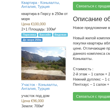
Квартира - Коньяалты,
Связаться с прода
Анталия, Турция
квартира в Гюрсу в 250м от
Описание о
моря
Цена €100,000
Новое предложение в
2+1
Площадь: 100м²
Парковка
Бассейн
Видовая
Новый жилой компле
До моря 250м
покупки квартиры вб
цене. Отличающие пр
данного комплекса с
Коньяалты.
Стоимость :
2-й этаж – 1 салон + 
Нижний дуплекс – 1 с
Пентхаус – 1 салон + 
Участок - Коньяалты,
Анталия, Турция
участок под дом
Связаться с прода
Цена €96,000
Земля: 700м²