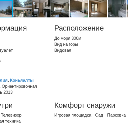
ормация
Расположение
До моря 300м
Вид на горы
туалет
Видовая
²
лия
,
Коньяалты
.
Ориентировочная
ь 2013
утри
Комфорт снаружи
Телевизор
Игровая площадка
Сад
Парковка
ая техника