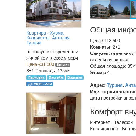
Общая инф
Квартира - Хурма,
Коньяалты, Анталия,
Цена €113,500
Турция
Комнаты
: 2+1
пентхаус в современном
Санузел
:
отдельный 
жилой комплексе у моря
отдельная ванная
Цена €91,500
Кредит
Общая площадь: 85м
3+1
Площадь: 135м²
Этажей 4
Парковка
Бассейн
Видовая
До моря 1.8км
Адрес:
Турция
,
Анта
Идет строительство
дата постройки апрел
Комфорт вн
Интернет
Телефон
Кондиционер
Бытов