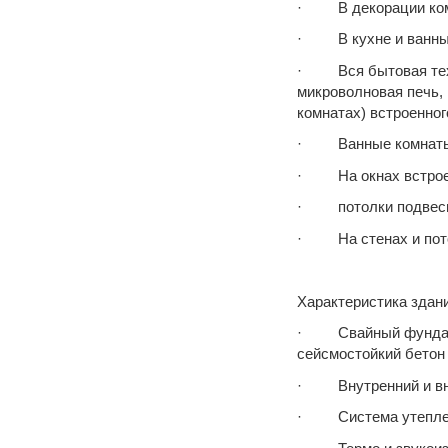
· В декорации комн
· В кухне и ванных 
· Вся бытовая техн
микроволновая печь,
комнатах) встроенног
· Ванные комнаты об
· На окнах встроен
· потолки подвесные
· На стенах и пото
Характеристика здани
· Свайный фундамен
сейсмостойкий бетон
· Внутренний и вн
· Система утепле