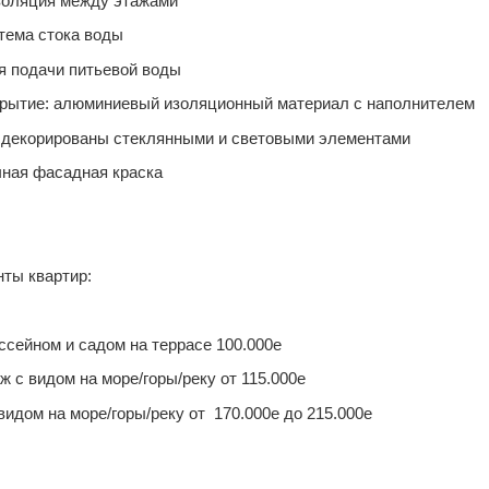
оляция между этажами
ма стока воды
подачи питьевой воды
тие: алюминиевый изоляционный материал с наполнителем
корированы стеклянными и световыми элементами
ая фасадная краска
ты квартир:
ссейном и садом на террасе 100.000е
ж с видом на море/горы/реку от 115.000е
видом на море/горы/реку от 170.000е до 215.000е