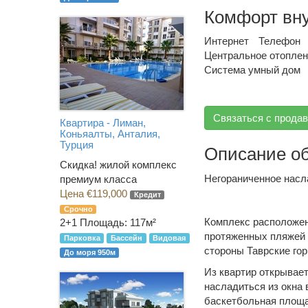
Комфорт вн
Интернет
Телефон
Центральное отопле
Система умный дом
Связаться с прода
Квартира - Лиман,
Коньяалты, Анталия,
Турция
Описание о
Скидка! жилой комплекс
Негораниченное насл
премиум класса
Цена €119,000
Кредит
Срочно
Комплекс расположен
2+1
Площадь: 117м²
протяженных пляжей 
Парковка
Бассейн
Видовая
стороны Таврские гор
До моря 950м
Из квартир открывает
насладиться из окна 
баскетбольная площа