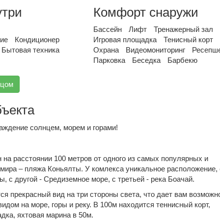
утри
Комфорт снаружи
Бассейн
Лифт
Тренажерный зал
ние
Кондиционер
Игровая площадка
Тенисный корт
Бытовая техника
Охрана
Видеомониторинг
Ресепш
Парковка
Беседка
Барбекю
вцом
бъекта
аждение солнцем, морем и горами!
 на расстоянии 100 метров от одного из самых популярных и
мира – пляжа Коньялты. У комлекса уникальное расположение, 
ы, с другой - Средиземное море, с третьей - река Боачай.
ся прекрасный вид на три стороны света, что дает вам возможн
видом на море, горы и реку. В 100м находится теннисный корт,
дка, яхтовая марина в 50м.