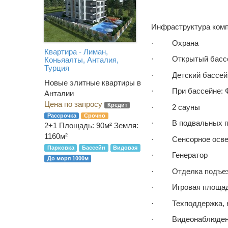
Инфраструктура комп
· Охрана
Квартира - Лиман,
· Открытый бассе
Коньяалты, Анталия,
Турция
· Детский бассей
Новые элитные квартиры в
· При бассейне: Фит
Анталии
Цена по запросу
Кредит
· 2 сауны
Рассрочка
Срочно
· В подвальных пом
2+1
Площадь: 90м² Земля:
1160м²
· Сенсорное осве
Парковка
Бассейн
Видовая
· Генератор
До моря 1000м
· Отделка подъезд
· Игровая площа
· Техподдержка, к
· Видеонаблюдение (