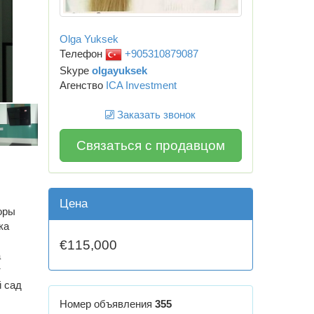
Olga Yuksek
Телефон
+905310879087
Skype
olgayuksek
Агенство
ICA Investment
Заказать звонок
Связаться с продавцом
Цена
оры
ка
€115,000
а
т
й сад
Номер объявления
355