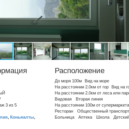
ормация
Расположение
До моря 100м
Вид на море
На расстоянии 2.0км от гор
Вид на г
ыЙ
На расстоянии 2.0км от леса или пар
²
Видовая
Вторая линия
ж 3 из 5
На расстоянии 100м от супермаркет
Ресторан
Общественный транспор
лия
,
Коньяалты
,
Больница
Аптека
Школа
Детски