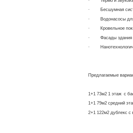
· Термо и звукоиз
· Бесшумная систе
· Водонасосы для 
· Кровельное покры
· Фасады здания де
· Нанотехнологичн
Предлагаемые вариан
1+1 73м2 1 этаж с ба
1+1 79м2 средний эта
2+1 122м2 дублекс с 