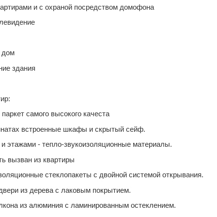
тирами и с охраной посредством домофона
левидение
 дом
ие здания
ир:
аркет самого высокого качеста
тах встроенные шкафы и скрытый сейф.
этажами - тепло-звукоизоляционные материалы.
 вызван из квартиры
ляционные стеклопакеты с двойной системой открывания.
ри из дерева с лаковым покрытием.
на из алюминия с ламинированным остеклением.