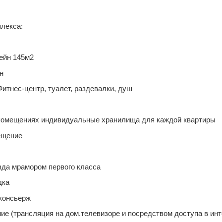
лекса:
йн 145м2
н
нес-центр, туалет, раздевалки, душ
ещениях индивидуальные хранилища для каждой квартиры
щение
а мрамором первого класса
дка
онсьерж
трансляция на дом.телевизоре и посредством доступа в инт