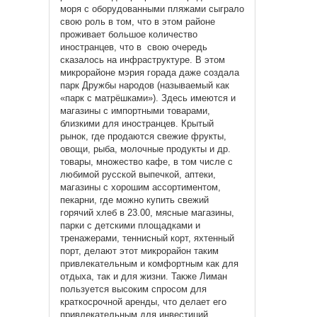
моря с оборудованными пляжами сыграло
свою роль в том, что в этом районе
проживает большое количество
иностранцев, что в свою очередь
сказалось на инфраструктуре. В этом
микрорайоне мэрия горада даже создала
парк Дружбы народов (называемый как
«парк с матрёшками»). Здесь имеются и
магазины с импортными товарами,
близкими для иностранцев. Крытый
рынок, где продаются свежие фрукты,
овощи, рыба, молочные продукты и др.
товары, множество кафе, в том числе с
любимой русской выпечкой, аптеки,
магазины с хорошим ассортиментом,
пекарни, где можно купить свежий
горячий хлеб в 23.00, мясные магазины,
парки с детскими площадками и
тренажерами, теннисный корт, яхтенный
порт, делают этот микрорайон таким
привлекательным и комфортным как для
отдыха, так и для жизни. Также Лиман
пользуется высоким спросом для
краткосрочной аренды, что делает его
привлекательным для инвестиций.