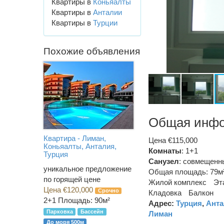
Квартиры в
Коньяалты
Квартиры в
Анталии
Квартиры в
Турции
Похожие объявления
Общая инф
Квартира - Лиман,
Цена €115,000
Коньяалты, Анталия,
Комнаты
: 1+1
Турция
Санузел
:
совмещенн
уникальное предложение
Общая площадь: 79м
по горящей цене
Жилой комплекс
Эта
Цена €120,000
Срочно
Кладовка
Балкон
2+1
Площадь: 90м²
Адрес:
Турция
,
Анта
Парковка
Бассейн
Лиман
До моря 500м