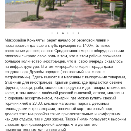
Микрорайон Коньялты, берет начало от береговой линии и
простирается дальше в глубь примерно на 1400м. Близкое
расстояние до прекрасного Средиземного моря с оборудованными
пляжами сыграло свою роль в том, что в этом районе проживает
большое количество иностранцев, что в свою очередь сказалось
на инфраструктуре. В этом микрорайоне мэрия горада даже
создала парк Дружбы народов (называемый как «парк с
матрёшками»). Здесь имеются и магазины с импортными товарами,
близкими для иностранцев. Крытый рынок, где продаются свежие
фрукты, овощи, рыба, молочные продукты и др. товары, множество
кафе, в том числе с любимой русской выпечкой, аптеки, магазины
с хорошим ассортиментом, пекарни, где можно купить свежий
горячий хлеб в 23.00, мясные магазины, парки с детскими
площадками и тренажерами, теннисный корт, яхтенный порт,
делают этот микрорайон таким привлекательным и комфортным
как для отдыха, так и для жизни. Также Лиман пользуется высоким
спросом для краткосрочной аренды, что делает его
привлекательным для инвестиций.