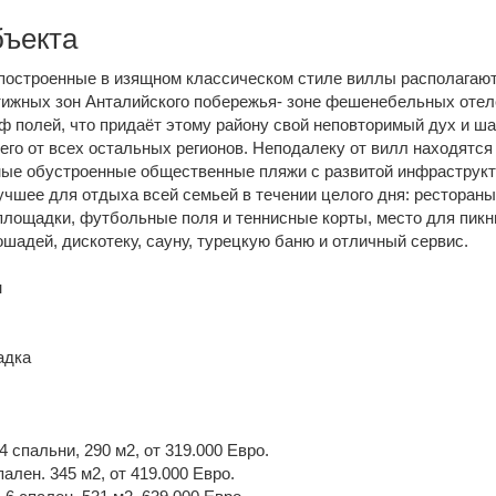
бъекта
построенные в изящном классическом стиле виллы располагают
тижных зон Анталийского побережья- зоне фешенебельных отел
ф полей, что придаёт этому району свой неповторимый дух и ша
его от всех остальных регионов. Неподалеку от вилл находятся
ые обустроенные общественные пляжи с развитой инфраструкт
учшее для отдыха всей семьей в течении целого дня: рестораны
площадки, футбольные поля и теннисные корты, место для пикн
ошадей, дискотеку, сауну, турецкую баню и отличный сервис.
н
адка
4 спальни, 290 м2, от 319.000 Евро.
пален. 345 м2, от 419.000 Евро.