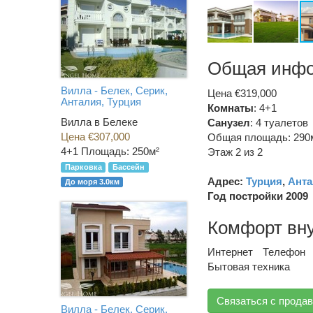
Общая инф
Вилла - Белек, Серик,
Цена €319,000
Анталия, Турция
Комнаты
: 4+1
Вилла в Белеке
Санузел
:
4 туалетов
Цена €307,000
Общая площадь: 290
4+1
Площадь: 250м²
Этаж 2 из 2
Парковка
Бассейн
Адрес:
Турция
,
Анта
До моря 3.0км
Год постройки 2009
Комфорт вн
Интернет
Телефон
Бытовая техника
Связаться с прода
Вилла - Белек, Серик,