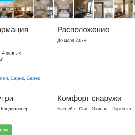
ормация
Расположение
До моря 2.0км
4 ванных
м²
лия
,
Серик
,
Белек
утри
Комфорт снаружи
Кондиционер
Бассейн
Сад
Охрана
Парковка
вцом