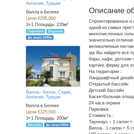
Анталия, Турция
Описание о
Вилла в Белеке
Цена €295,000
Спроектированные и 
3+1
Площадь: 220м²
одной из самых прес
Парковка
Видовая
многочисленных голь
До моря 1000м
значительно отличая 
великолепные песчан
где Вы найдете все л
бары, кафе, детские 
картинг, ферму для л
На территории :
Ландшафтный дизай
Открытый бассейн
Детский бассейн
Вилла - Белек, Серик,
Баскетбольная площ
Анталия, Турция
24 часа охрана
Вилла в Белеке
Парковка
Цена €329,500
Стоимость :
3+1
Площадь: 200м²
Таунхаус – 1 салон + 
Бассейн
До моря 500м
Вилла - 1 салон + 5 с