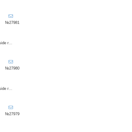
№27981
VIEW HOMES side realty
№27980
VIEW HOMES side realty
№27979