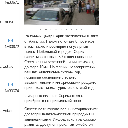
№30671
a Estate
Районный центр Серик расположен в 38км
от Анталии. Район включает 8 поселков,
в том числе и всемирно популярный
№30672
Белек. Небольшой городок, Серик,
насчитывает около 50 тысяч населения.
Собственной береговой линии не имеет,
a Estate
до моря 15км. Но мягкий, благоприятный
климат, живописные склоны гор,
покрытые сосновыми лесами,
эвкалиптовыми и кипарисовыми рощами,
привлекают сюда туристов круглый год.
№30674
Шикарные виллы в Серике можно
приобрести по приемлемой цене.
Окрестности города полны историческими
a Estate
достопримечательностями природными
заповедниками. Инфраструктура хорошо
развита. Доступен прокат автомобилей.