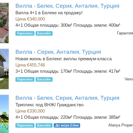
Вилла - Белек, Серик, Анталия, Турция
Вилла 4+1 в Белеке на продажу!
Цена €340,000
4+1
Общая площадь: 300м² Площадь земли: 400м²
Гарантия
Парковка
Бассейн
Вилла - Серик, Анталия, Турция
Новая жизнь в Белеке: виллы премиум-класса
Цена €455,748
3+1
Общая площадь: 170м² Площадь земли: 417м²
Vern
Парковка
Бассейн
Вилла - Белек, Серик, Анталия, Турция
Триплекс под ВНЖ/ Гражданство
Цена €330,000
4+1
Общая площадь: 220м² Площадь земли: 385м²
Alanya Proper
Парковка
Бассейн
До моря 2.0км