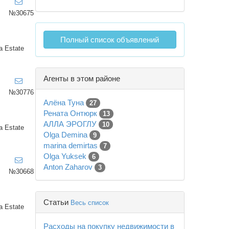
№30675
Полный список объявлений
a Estate
Агенты в этом районе
№30776
Алёна Туна
27
Рената Онтюрк
13
АЛЛА ЭРОГЛУ
10
a Estate
Olga Demina
9
marina demirtas
7
Olga Yuksek
6
Anton Zaharov
3
№30668
Статьи
Весь список
a Estate
Расходы на покупку недвижимости в