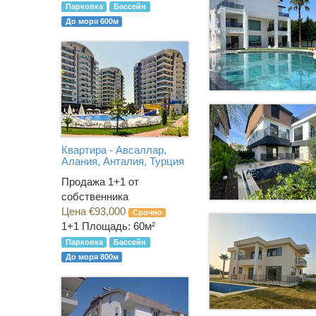
Парковка
Бассейн
До моря 600м
Квартира - Авсаллар,
Алания, Анталия, Турция
Продажа 1+1 от
собственника
Цена €93,000
Срочно
1+1
Площадь: 60м²
Парковка
Бассейн
До моря 800м