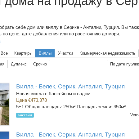
 дома на продажу в Сер
я
брать себе дом или виллу в Серике - Анталии, Турция. Вы так
 по цене, дате добавления или по расстоянию до моря.
9
Все
Квартиры
Виллы
Участки
Коммерческая недвижимость
ая
Дуплекс
Срочно
По дате публи
Вилла - Белек, Серик, Анталия, Турция
Новая вилла с бассейном и садом
Цена €473,378
5+1
Общая площадь: 250м² Площадь земли: 450м²
Vern
Бассейн
Вилла - Белек, Серик, Анталия, Турция