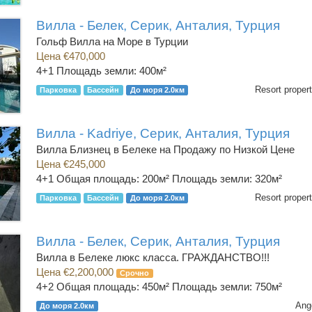
Вилла - Белек, Серик, Анталия, Турция
Гольф Вилла на Море в Турции
Цена €470,000
4+1
Площадь земли: 400м²
Resort propert
Парковка
Бассейн
До моря 2.0км
Вилла - Kadriye, Серик, Анталия, Турция
Вилла Близнец в Белеке на Продажу по Низкой Цене
Цена €245,000
4+1
Общая площадь: 200м² Площадь земли: 320м²
Resort propert
Парковка
Бассейн
До моря 2.0км
Вилла - Белек, Серик, Анталия, Турция
Вилла в Белеке люкс класса. ГРАЖДАНСТВО!!!
Цена €2,200,000
Срочно
4+2
Общая площадь: 450м² Площадь земли: 750м²
Ang
До моря 2.0км