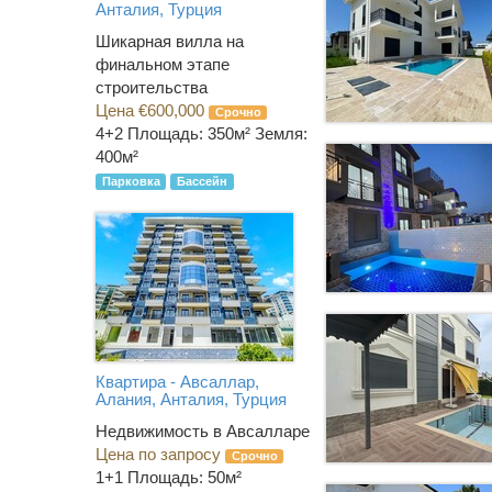
Анталия, Турция
Шикарная вилла на
финальном этапе
строительства
Цена €600,000
Срочно
4+2
Площадь: 350м² Земля:
400м²
Парковка
Бассейн
Квартира - Авсаллар,
Алания, Анталия, Турция
Недвижимость в Авсалларе
Цена по запросу
Срочно
1+1
Площадь: 50м²