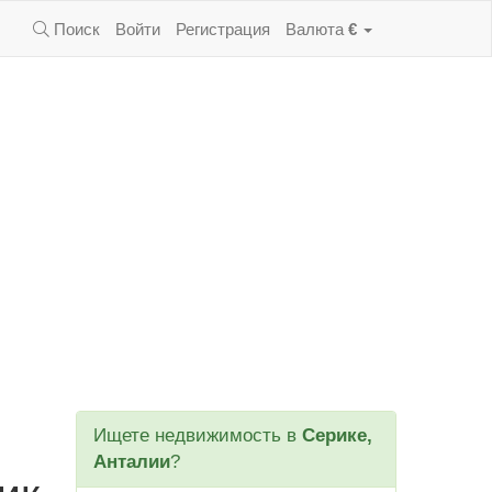
Поиск
Войти
Регистрация
Валюта
€
Ищете недвижимость в
Серике,
Анталии
?