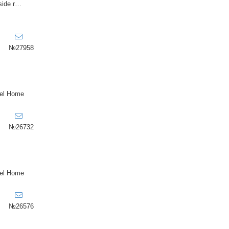
VIEW HOMES side realty
№27958
el Home
№26732
el Home
№26576