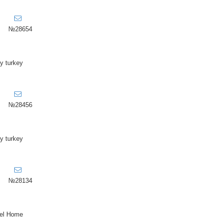
№28654
y turkey
№28456
y turkey
№28134
el Home