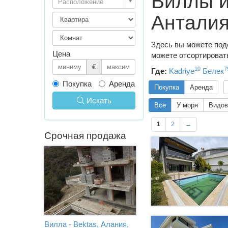
Виллы и
Расположение
Антали
Здесь вы можете подо
Цена
можете отсортировать
€
10
7
Где:
Kadriye
Белек
Покупка
Аренда
Покупка
Аренда
Искать
Все
У моря
Видов
1
2
→
Срочная продажа
Вилла - Bektas, Алания,