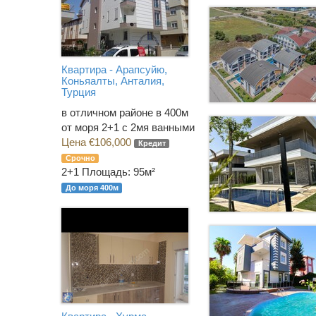
Квартира - Арапсуйю,
Коньяалты, Анталия,
Турция
в отличном районе в 400м
от моря 2+1 с 2мя ванными
Цена €106,000
Кредит
Срочно
2+1
Площадь: 95м²
До моря 400м