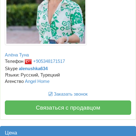
Алёна Туна
Телефон
+905348171517
Skype
alenushka634
Языки: Русский, Турецкий
Агенство
Angel Home
Заказать звонок
Связаться с продавцом
Цена