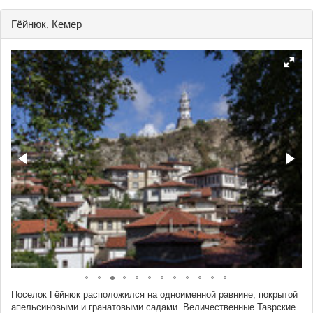
Гёйнюк, Кемер
Поселок Гёйнюк расположился на одноименной равнине, покрытой
апельсиновыми и гранатовыми садами. Величественные Таврские