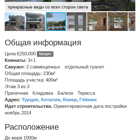
прекрасные виды со всех сторон света
Общая информация
Цена €250,000
Кредит
Комнаты
: 3+1
Санузел
:
2 совмещенных
отдельный туалет
Общая площадь: 230м²
Площадь участка: 400м²
Этаж 3 из 3
Прачечная
Кладовка
Балкон
Терасса
Адрес:
Турция
,
Анталия
,
Кемер
,
Гёйнюк
Идет строительство.
Ориентировочная дата постройки
ноябрь 2014
Расположение
До моря 1000м