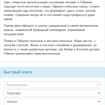
горы, покрытые целительными сосновыми лесами, в Гёйнюке
подходя почти вплотную к морю, образуя отвесные скалы, словно
нависающие над поселком, что формирует здесь очень теплый
климат. Северные ветры не в состоянии сюда пробраться даже
зимой.
Горная река образует в скалах грандиозный в своем великолепии
каньон, знаменитый природный заповедник, охраняемый
государством.
Пляжи в Гёйнюке галечные и песчано-галечные. Море чистое, с
пологим спуском. Жизнь в поселке спокойная и размеренная, но
близость к таким курортным центрам, как Кемер и Анталия делают
Гёйнюк чрезвычайно привлекательным.
Быстрый поиск
Расположение