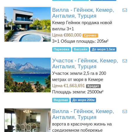
Вилла - Гёйнюк, Кемер,
Анталия, Турция
Кемер Гейнюк продажа новой
виллы 3+1
Цена €860,000
Срочно
3+1
Общая площадь: 205м²
Парковка
Бассейн
До моря 1.5км
Участок - Гёйнюк, Кемер,
Анталия, Турция
Участок земли 2,5 га в 200
метрах от моря в Кемере
Цена €1,663,691
Кредит
Площадь земли: 25000м²
Видовая
До моря 200м
Вилла - Гёйнюк, Кемер,
Анталия, Турция
ворота в красочную жизнь на
средиземном побережье