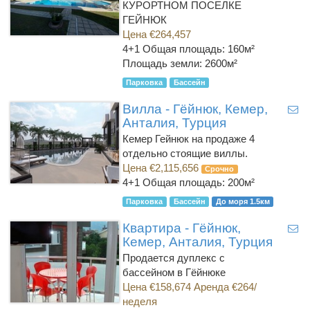
КУРОРТНОМ ПОСЕЛКЕ
ГЕЙНЮК
Цена €264,457
4+1
Общая площадь: 160м²
Площадь земли: 2600м²
Парковка
Бассейн
Вилла - Гёйнюк, Кемер,
Анталия, Турция
Кемер Гейнюк на продаже 4
отдельно стоящие виллы.
Цена €2,115,656
Срочно
4+1
Общая площадь: 200м²
Парковка
Бассейн
До моря 1.5км
Квартира - Гёйнюк,
Кемер, Анталия, Турция
Продается дуплекс с
бассейном в Гёйнюке
Цена €158,674 Аренда €264/
неделя