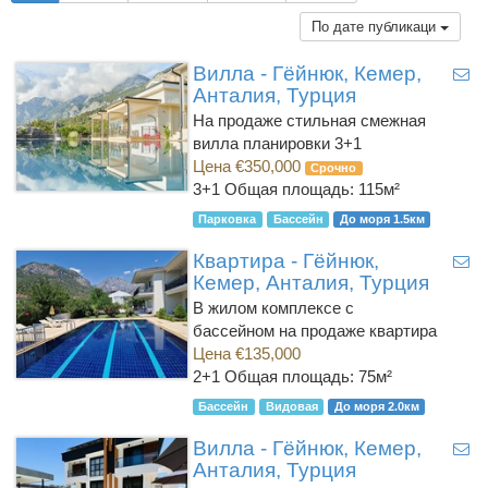
По дате публикаци
Вилла - Гёйнюк, Кемер,
Анталия, Турция
На продаже стильная смежная
вилла планировки 3+1
Цена €350,000
Срочно
3+1
Общая площадь: 115м²
Парковка
Бассейн
До моря 1.5км
Квартира - Гёйнюк,
Кемер, Анталия, Турция
В жилом комплексе с
бассейном на продаже квартира
Цена €135,000
2+1
Общая площадь: 75м²
Бассейн
Видовая
До моря 2.0км
Вилла - Гёйнюк, Кемер,
Анталия, Турция