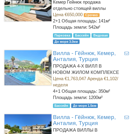
Кемер Гейнюк продажа
отдельно стоящей виллы
Цена €650,000
Срочно
2+1
Общая площадь: 141м²
Площадь земли: 542м²
Парковка
Бассейн
Видовая
До моря 3.0км
Вилла - Гёйнюк, Кемер,
Анталия, Турция
ПРОДАЖА 4-Х ВИЛЛ В
НОВОМ ЖИЛОМ КОМПЛЕКСЕ
Цена €1,763,047 Аренда €1,102/
неделя
4+1
Общая площадь: 350м²
Площадь земли: 1200м²
Бассейн
До моря 1.5км
Вилла - Гёйнюк, Кемер,
Анталия, Турция
ПРОДАЖА ВИЛЛЫ В