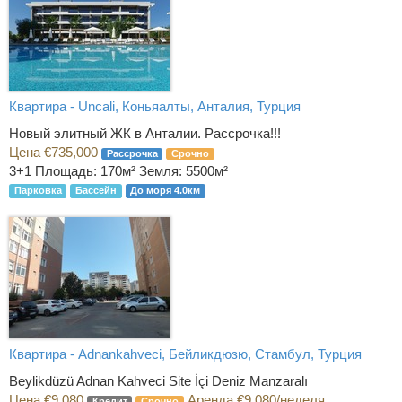
Квартира - Uncali, Коньяалты, Анталия, Турция
Новый элитный ЖК в Анталии. Рассрочка!!!
Цена €735,000
Рассрочка
Срочно
3+1
Площадь: 170м² Земля: 5500м²
Парковка
Бассейн
До моря 4.0км
Квартира - Adnankahveci, Бейликдюзю, Стамбул, Турция
Beylikdüzü Adnan Kahveci Site İçi Deniz Manzaralı
Цена €9,080
Аренда €9,080/неделя
Кредит
Срочно