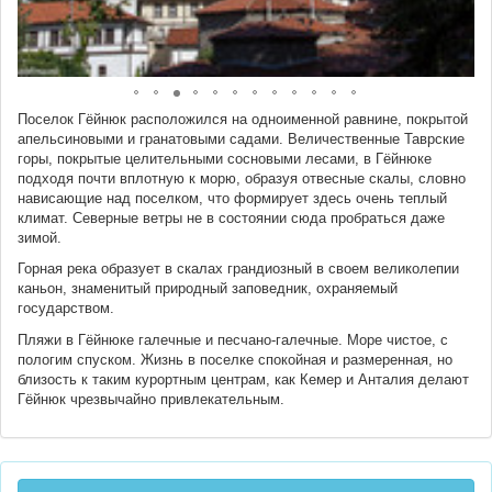
Поселок Гёйнюк расположился на одноименной равнине, покрытой
апельсиновыми и гранатовыми садами. Величественные Таврские
горы, покрытые целительными сосновыми лесами, в Гёйнюке
подходя почти вплотную к морю, образуя отвесные скалы, словно
нависающие над поселком, что формирует здесь очень теплый
климат. Северные ветры не в состоянии сюда пробраться даже
зимой.
Горная река образует в скалах грандиозный в своем великолепии
каньон, знаменитый природный заповедник, охраняемый
государством.
Пляжи в Гёйнюке галечные и песчано-галечные. Море чистое, с
пологим спуском. Жизнь в поселке спокойная и размеренная, но
близость к таким курортным центрам, как Кемер и Анталия делают
Гёйнюк чрезвычайно привлекательным.