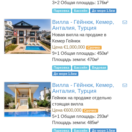
3+2
Общая площадь: 176м²
Парковка
Бассейн
До моря 1.5км
Вилла - Гёйнюк, Кемер,
Анталия, Турция
Новая вилла на продаже в
Кемер Гейнюк
Цена €1,000,000
Срочно
9+1
Общая площадь: 450м²
Площадь земли: 470м²
Парковка
Бассейн
Видовая
До моря 1.5км
Вилла - Гёйнюк, Кемер,
Анталия, Турция
Гейнюк на продаже отдельно
стоящая вилла
Цена €600,000
Срочно
5+1
Общая площадь: 293м²
Площадь земли: 485м²
Парковка
Бассейн
До моря 1.5км