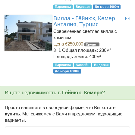
Парковка
Видовая
До моря 1000м
Вилла - Гёйнюк, Кемер,
Анталия, Турция
Современная светлая вилла с
камином
Цена €250,000
Кредит
3+1
Общая площадь: 230м²
Площадь земли: 400м²
Парковка
Бассейн
Видовая
До моря 1000м
Ищете недвижимость в
Гёйнюк, Кемере
?
Просто напишите в свободной форме, что Вы хотите
купить
. Мы свяжемся с Вами и предложим подходящие
варианты.