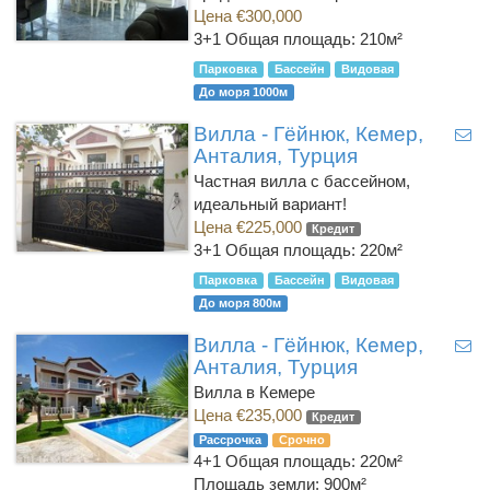
Цена €300,000
3+1
Общая площадь: 210м²
Парковка
Бассейн
Видовая
До моря 1000м
Вилла - Гёйнюк, Кемер,
Анталия, Турция
Частная вилла с бассейном,
идеальный вариант!
Цена €225,000
Кредит
3+1
Общая площадь: 220м²
Парковка
Бассейн
Видовая
До моря 800м
Вилла - Гёйнюк, Кемер,
Анталия, Турция
Вилла в Кемере
Цена €235,000
Кредит
Рассрочка
Срочно
4+1
Общая площадь: 220м²
Площадь земли: 900м²