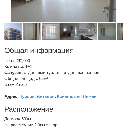
Общая информация
Цена €60,000
Комнаты
: 1+1
Санузел
:
отдельный туалет
отдельная ванная
Общая площадь: 65м²
Этаж 2 из 5
Адрес:
Турция
,
Анталия
,
Коньяалты
,
Лиман
Расположение
До моря 500м
На расстоянии 2.0км от гор