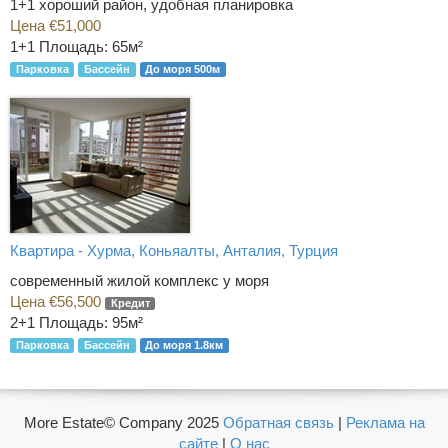
1+1 хороший район, удобная планировка
Цена €51,000
1+1
Площадь: 65м²
Парковка
Бассейн
До моря 500м
Квартира - Хурма, Коньяалты, Анталия, Турция
современный жилой комплекс у моря
Цена €56,500
Кредит
2+1
Площадь: 95м²
Парковка
Бассейн
До моря 1.8км
More Estate© Company 2025
Обратная связь
|
Реклама на
сайте
|
О нас