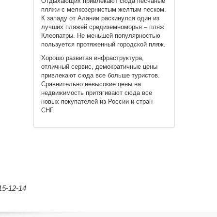
Отдыхающих привлекают сюда песчаные
пляжи с мелкозернистым желтым песком.
К западу от Алании раскинулся один из
лучших пляжей средиземноморья – пляж
Клеопатры. Не меньшей популярностью
пользуется протяженный городской пляж.
Хорошо развитая инфраструктура,
отличный сервис, демократичные цены
привлекают сюда все больше туристов.
Сравнительно невысокие цены на
недвижимость притягивают сюда все
новых покупателей из России и стран
СНГ.
5-12-14