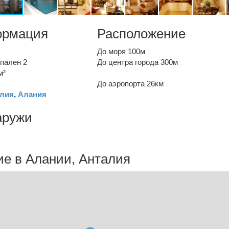
ормация
Расположение
До моря 100м
пален 2
До центра города 300м
м²
До аэропорта 26км
лия
,
Алания
аружи
е в Алании, Анталия