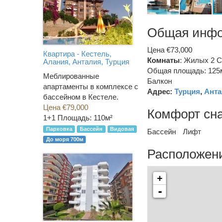
Общая инф
Цена €73,000
Квартира - Кестель,
Комнаты
: Жилых 2 С
Алания, Анталия, Турция
Общая площадь: 125
Меблированные
Балкон
апартаменты в комплексе с
Адрес:
Турция
,
Анта
бассейном в Кестеле.
Цена €79,000
Комфорт сн
1+1
Площадь: 110м²
Парковка
Бассейн
Видовая
Бассейн
Лифт
До моря 700м
Расположени
+
-