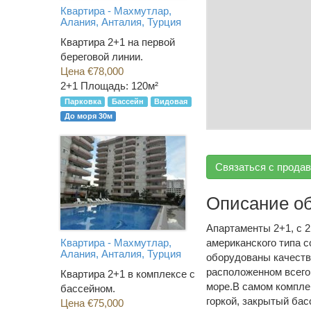
Квартира - Махмутлар,
Алания, Анталия, Турция
Квартира 2+1 на первой
береговой линии.
Цена €78,000
2+1
Площадь: 120м²
Парковка
Бассейн
Видовая
До моря 30м
Связаться с прода
Описание о
Апартаменты 2+1, с 
американского типа с
Квартира - Махмутлар,
Алания, Анталия, Турция
оборудованы качеств
расположенном всего 
Квартира 2+1 в комплексе с
море.В самом комплек
бассейном.
горкой, закрытый бас
Цена €75,000