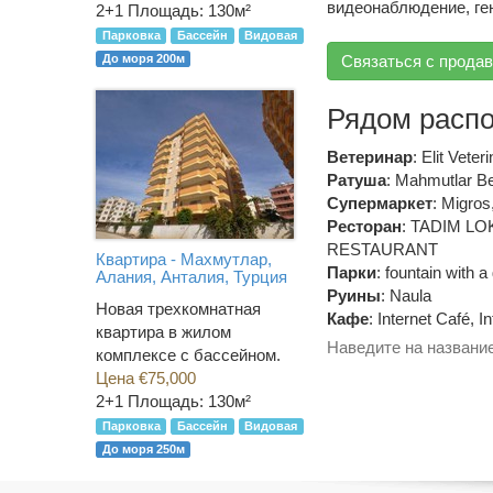
видеонаблюдение, ге
2+1
Площадь: 130м²
Парковка
Бассейн
Видовая
Связаться с прода
До моря 200м
Рядом расп
Ветеринар
:
Elit Veteri
Ратуша
:
Mahmutlar Be
Супермаркет
:
Migros
Ресторан
:
TADIM LO
RESTAURANT
Квартира - Махмутлар,
Парки
:
fountain with a
Алания, Анталия, Турция
Руины
:
Naula
Новая трехкомнатная
Кафе
:
Internet Café
,
In
квартира в жилом
Наведите на название
комплексе с бассейном.
Цена €75,000
2+1
Площадь: 130м²
Парковка
Бассейн
Видовая
До моря 250м