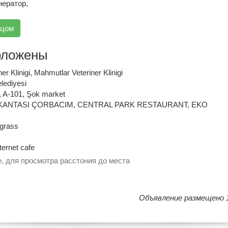
нератор,
вцом
оложены
ner Klinigi
,
Mahmutlar Veteriner Klinigi
lediyesi
,
A-101
,
Şok market
KANTASI ÇORBACIM
,
CENTRAL PARK RESTAURANT
,
EKO
 grass
ternet cafe
, для просмотра расстония до места
Объявление размещено 1