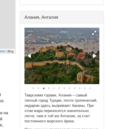
Алания, Анталия
flet
| Bing
й
Таврскими горами, Алания – самый
ла
теплый город Турции, почти тропический,
недаром здесь вызревают бананы. При
этом жара переносится значительно
м на
легче, чем в той же Анталии, за счет
ой
постоянного морского бриза.
ж,