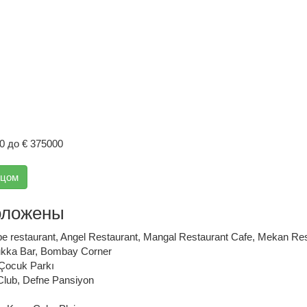
0 до € 375000
вцом
оложены
e restaurant
,
Angel Restaurant
,
Mangal Restaurant Cafe
,
Mekan Res
kka Bar
,
Bombay Corner
Çocuk Parkı
Club
,
Defne Pansiyon