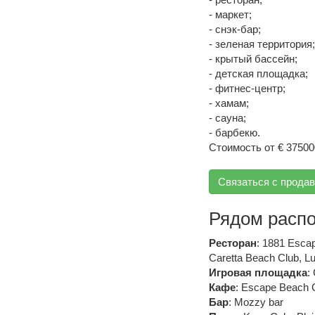
- маркет;
- снэк-бар;
- зеленая территория;
- крытый бассейн;
- детская площадка;
- фитнес-центр;
- хамам;
- сауна;
- барбекю.
Стоимость от € 37500
Связаться с прода
Рядом расп
Ресторан
:
1881 Escap
Caretta Beach Club
,
Lu
Игровая площадка
:
Кафе
:
Escape Beach 
Бар
:
Mozzy bar