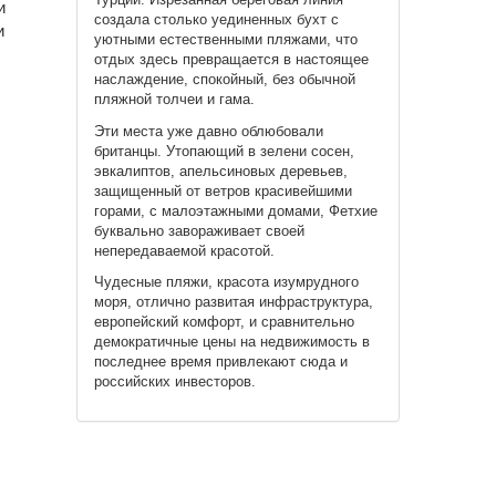
и
создала столько уединенных бухт с
и
уютными естественными пляжами, что
отдых здесь превращается в настоящее
наслаждение, спокойный, без обычной
пляжной толчеи и гама.
Эти места уже давно облюбовали
британцы. Утопающий в зелени сосен,
эвкалиптов, апельсиновых деревьев,
защищенный от ветров красивейшими
горами, с малоэтажными домами, Фетхие
буквально завораживает своей
непередаваемой красотой.
Чудесные пляжи, красота изумрудного
моря, отлично развитая инфраструктура,
европейский комфорт, и сравнительно
демократичные цены на недвижимость в
последнее время привлекают сюда и
российских инвесторов.