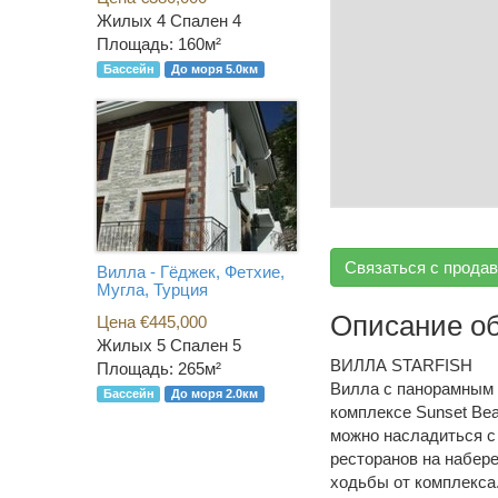
Жилых 4 Спален 4
Площадь: 160м²
Бассейн
До моря 5.0км
Связаться с прода
Вилла - Гёджек, Фетхие,
Мугла, Турция
Описание о
Цена €445,000
Жилых 5 Спален 5
ВИЛЛА STARFISH
Площадь: 265м²
Вилла с панорамным 
Бассейн
До моря 2.0км
комплексе Sunset Be
можно насладиться с 
ресторанов на набер
ходьбы от комплекса