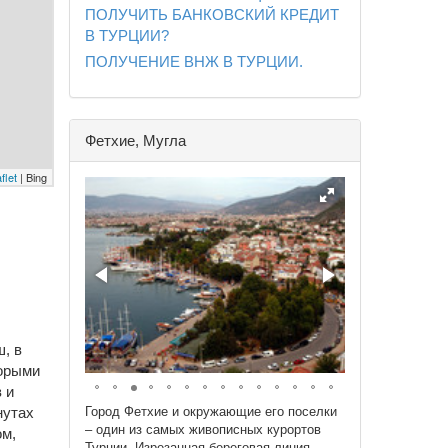
ПОЛУЧИТЬ БАНКОВСКИЙ КРЕДИТ
В ТУРЦИИ?
ПОЛУЧЕНИЕ ВНЖ В ТУРЦИИ.
Фетхие, Мугла
flet
| Bing
, в
торыми
 и
нутах
Город Фетхие и окружающие его поселки
– один из самых живописных курортов
ом,
Турции. Изрезанная береговая линия