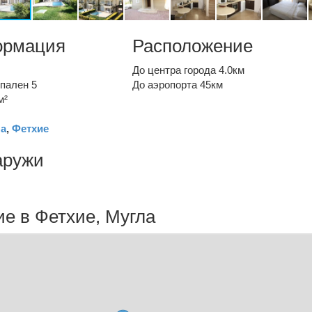
ормация
Расположение
До центра города 4.0км
пален 5
До аэропорта 45км
м²
а
,
Фетхие
аружи
е в Фетхие, Мугла