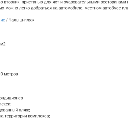
о вторник, пристанью для яхт и очаровательными ресторанами 
ых можно легко добраться на автомобиле, местном автобусе ил
хие
/ Чалыш-пляж
 м2
 0 метров
Кондиционер
лекса:
дованный пляж;
на территории комплекса;