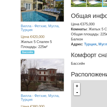
Общая инф
Цена €375,000
Вилла - Фетхие, Мугла,
Комнаты
: Жилых 5 С
Турция
Общая площадь: 225
Цена €420,000
Балкон
Жилых 5 Спален 5
Адрес:
Турция
,
Мугл
Площадь: 225м²
Бассейн
Комфорт сн
Бассейн
Расположени
+
-
Вилла - Фетхие, Мугла,
Турция
Цена €380,000