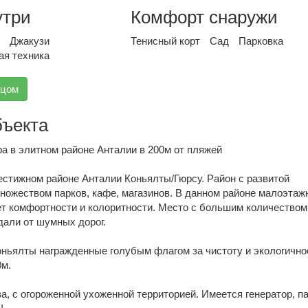
утри
Комфорт снаружи
Джакузи
Тенисный корт
Сад
Парковка
ая техника
вцом
бъекта
а в элитном районе Анталии в 200м от пляжей
естижном районе Анталии Коньялты/Гюрсу. Район с развитой
ножеством парков, кафе, магазинов. В данном районе малоэтаж
ает комфортности и колоритности. Место с большим количеством
 дали от шумных дорог.
ньялты награжденные голубым флагом за чистоту и экологично
0м.
а, с огороженной ухоженной территорией. Имеется генератор, па