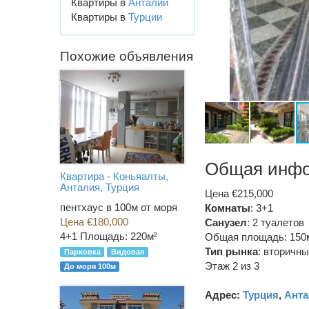
Квартиры в
Анталии
Квартиры в
Турции
Похожие объявления
Общая инф
Квартира - Коньяалты,
Анталия, Турция
Цена €215,000
пентхаус в 100м от моря
Комнаты
: 3+1
Цена €180,000
Санузел
:
2 туалетов
4+1
Площадь: 220м²
Общая площадь: 150
Тип рынка
:
вторичны
Парковка
Видовая
Этаж 2 из 3
До моря 100м
Адрес:
Турция
,
Анта