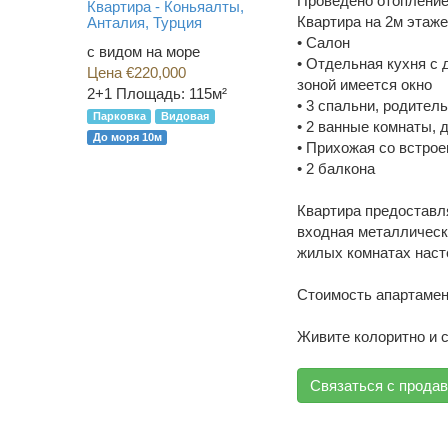
Проведено отопление
Квартира - Коньяалты,
Квартира на 2м этаж
Анталия, Турция
• Салон
с видом на море
• Отдельная кухня с
Цена €220,000
зоной имеется окно
2+1
Площадь: 115м²
• 3 спальни, родител
Парковка
Видовая
• 2 ванные комнаты,
До моря 10м
• Прихожая со встр
• 2 балкона
Квартира предоставля
входная металлическ
жилых комнатах насте
Стоимость апартамен
Живите колоритно и с
Связаться с прода