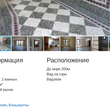
ормация
Расположение
До моря 200м
Вид на горы
2 ванных
Видовая
м²
й рынок
лия
,
Коньяалты