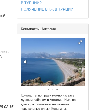
В ТУРЦИИ?
ПОЛУЧЕНИЕ ВНЖ В ТУРЦИИ.
чей
Коньяалты, Анталия
влена
В
Коньяалты по праву можно назвать
лучшим районом в Анталии. Именно
здесь расположены знаменитые
25-02-15
кристальные пляжи Коньялты,