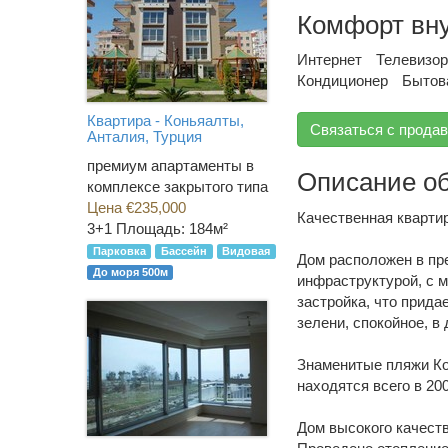
Комфорт вн
Интернет
Телевизор
Кондиционер
Бытов
Квартира - Коньяалты,
Связаться с прода
Анталия, Турция
премиум апартаменты в
Описание о
комплексе закрытого типа
Цена €235,000
Качественная квартир
3+1
Площадь: 184м²
Парковка
Бассейн
Видовая
Дом расположен в пр
До моря 500м
инфраструктурой, с м
застройка, что прид
зелени, спокойное, в
Знаменитые пляжи Ко
находятся всего в 20
Дом высокого качеств