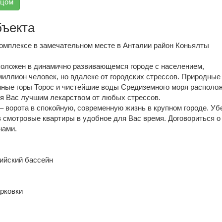
вцом
бъекта
комплексе в замечательном месте в Анталии район Коньялты
оложен в динамично развивающемся городе с населением,
ллион человек, но вдалеке от городских стрессов. Природные
нные горы Торос и чистейшие воды Средиземного моря располо
ля Вас лучшим лекарством от любых стрессов.
– ворота в спокойную, современную жизнь в крупном городе. Уб
в смотровые квартиры в удобное для Вас время. Договориться о
нами.
:
ийский бассейн
арковки