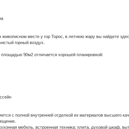
на
 живописном месте у гор Торос, в летнюю жару вы найдете зде
чистый горный воздух.
е площадью 90м2 отличается хорошей планировкой:
ассейн
яется с полной внутренней отделкой из материалов высшего кач
ещение.
кухонная мебель, встроенная техника: плита, духовой шкаф, вы