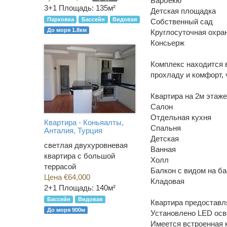
Барбекю
3+1
Площадь: 135м²
Детская площадка
Парковка
Бассейн
Видовая
Собственный сад
До моря 1.8км
Круглосуточная охра
Консьерж
Комплекс находится в
прохладу и комфорт, 
Квартира на 2м этаж
Салон
Отдельная кухня
Квартира - Коньяалты,
Спальня
Анталия, Турция
Детская
светлая двухуровневая
Ванная
квартира с большой
Холл
террасой
Балкон с видом на б
Цена €64,000
Кладовая
2+1
Площадь: 140м²
Бассейн
Видовая
Квартира предоставл
До моря 900м
Установлено LED осв
Имеется встроенная 