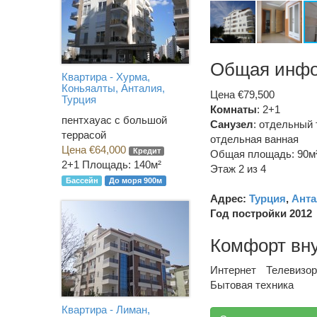
Общая инф
Квартира - Хурма,
Коньяалты, Анталия,
Цена €79,500
Турция
Комнаты
: 2+1
пентхауас с большой
Санузел
:
отдельный 
террасой
отдельная ванная
Цена €64,000
Кредит
Общая площадь: 90м
2+1
Площадь: 140м²
Этаж 2 из 4
Бассейн
До моря 900м
Адрес:
Турция
,
Анта
Год постройки 2012
Комфорт вн
Интернет
Телевизор
Бытовая техника
Квартира - Лиман,