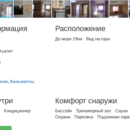
ормация
Расположение
До моря 19км
Вид на горы
туалет
²
лия
,
Коньяалты
утри
Комфорт снаружи
Кондиционер
Бассейн
Тренажерный зал
Сауна
Охрана
Парковка
Подземная парк