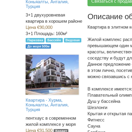
Связаться с прода
Коньяалты, Анталия,
Турция
Описание о
3+1 двухуровневая
квартира в хорошем районе
Квартира в элитном 
Цена €90,000
3+1
Площадь: 160м²
Жилой комплекс расп
Парковка
Бассейн
Видовая
превышающем один ми
До моря 500м
красоты, величестве
соседству и будут д
Данное предложение 
в этом лично, посети
можно связавшись с 
В комплексе имеется
Плавательный олимп
Квартира - Хурма,
Душ у бассейна
Коньяалты, Анталия,
Шезлонги
Турция
Крытая и открытая п
пентхаус в современном
Фитнесс
жилой комплексе у моря
Сауна
Цена €91,500
Кредит