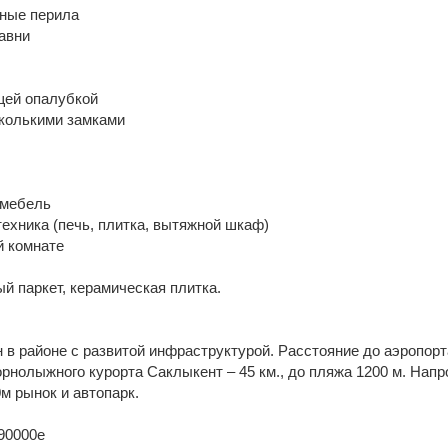
ные перила
авни
щей опалубкой
сколькими замками
 мебель
ехника (печь, плитка, вытяжной шкаф)
й комнате
й паркет, керамическая плитка.
 в районе с развитой инфраструктурой. Расстояние до аэропорт
горнолыжного курорта Саклыкент – 45 км., до пляжа 1200 м. Напр
0м рынок и автопарк.
90000е