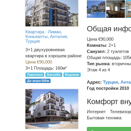
Общая инф
Квартира - Лиман,
Коньяалты, Анталия,
Цена €90,000
Турция
Комнаты
: 2+1
3+1 двухуровневая
Санузел
:
2 туалетов
квартира в хорошем районе
Общая площадь: 105
Цена €90,000
Тип рынка
:
вторичны
3+1
Площадь: 160м²
Этаж 4 из 4
Парковка
Бассейн
Видовая
До моря 500м
Адрес:
Турция
,
Анта
Год постройки 2010
Комфорт вн
Интернет
Телевизор
Бытовая техника