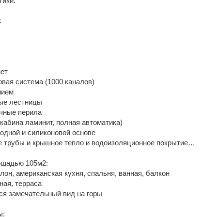
тики:
с
нет
вая система (1000 каналов)
нием
ые лестницы
чные перила
кабина ламинит, полная автоматика)
водной и силиконовой основе
 трубы и крышное тепло и водоизоляционное покрытие…
ощадью 105м2:
алон, американская кухня, спальня, ванная, балкон
ная, терраса
ся замечательный вид на горы
ы: