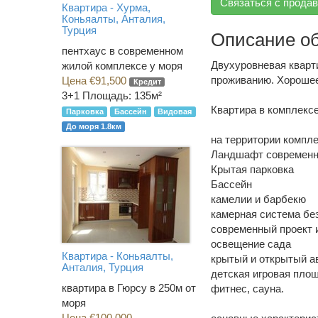
Связаться с прода
Квартира - Хурма,
Коньяалты, Анталия,
Турция
Описание о
пентхаус в современном
Двухуровневая кварти
жилой комплексе у моря
проживанию. Хорошее
Цена €91,500
Кредит
3+1
Площадь: 135м²
Квартира в комплексе
Парковка
Бассейн
Видовая
До моря 1.8км
на территории компле
Ландшафт современн
Крытая парковка
Бассейн
камелии и барбекю
камерная система бе
современный проект 
освещение сада
Квартира - Коньяалты,
крытый и открытый а
Анталия, Турция
детская игровая пло
квартира в Гюрсу в 250м от
фитнес, сауна.
моря
Цена €100,000