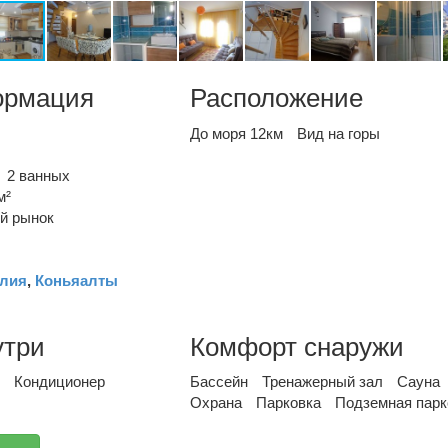
ормация
Расположение
До моря 12км
Вид на горы
2 ванных
м²
й рынок
лия
,
Коньяалты
утри
Комфорт снаружи
Кондиционер
Бассейн
Тренажерный зал
Сауна
Охрана
Парковка
Подземная парк