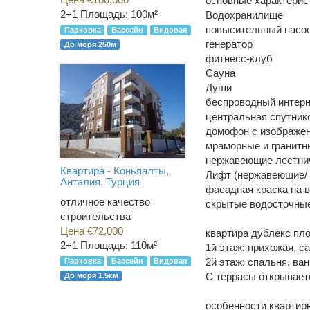
основные характерис
2+1
Площадь: 100м²
Водохранилище
повысительный насо
Парковка
Бассейн
Видовая
генератор
До моря 250м
фитнесс-клуб
Cауна
Души
беспроводный интер
центральная спутнико
домофон с изображе
мраморные и гранитн
нержавеющие лестни
Квартира - Коньяалты,
Лифт (нержавеющие/ 
Анталия, Турция
фасадная краска на 
отличное качество
скрытые водосточные
строительства
Цена €72,000
квартира дублекс пл
2+1
Площадь: 110м²
1й этаж: прихожая, с
2й этаж: спальня, ван
Парковка
Бассейн
Видовая
С террасы открывает
До моря 1.5км
особенности квартир