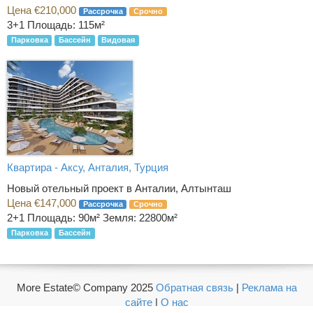
Цена €210,000
Рассрочка
Срочно
3+1
Площадь: 115м²
Парковка
Бассейн
Видовая
Квартира - Аксу, Анталия, Турция
Новый отельный проект в Анталии, Алтынташ
Цена €147,000
Рассрочка
Срочно
2+1
Площадь: 90м² Земля: 22800м²
Парковка
Бассейн
More Estate© Company 2025
Обратная связь
|
Реклама на
сайте
|
О нас