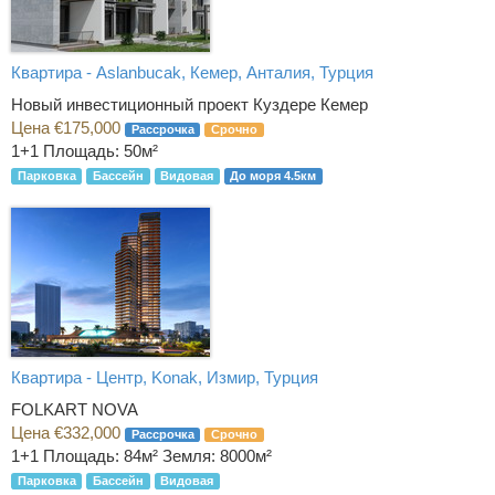
Квартира - Aslanbucak, Кемер, Анталия, Турция
Новый инвестиционный проект Куздере Кемер
Цена €175,000
Рассрочка
Срочно
1+1
Площадь: 50м²
Парковка
Бассейн
Видовая
До моря 4.5км
Квартира - Центр, Konak, Измир, Турция
FOLKART NOVA
Цена €332,000
Рассрочка
Срочно
1+1
Площадь: 84м² Земля: 8000м²
Парковка
Бассейн
Видовая