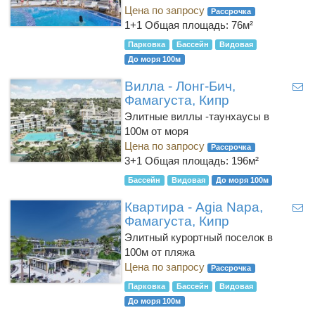
Цена по запросу
Рассрочка
1+1
Общая площадь: 76м²
Парковка
Бассейн
Видовая
До моря 100м
Вилла - Лонг-Бич,
Фамагуста, Кипр
Элитные виллы -таунхаусы в
100м от моря
Цена по запросу
Рассрочка
3+1
Общая площадь: 196м²
Бассейн
Видовая
До моря 100м
Квартира - Agia Napa,
Фамагуста, Кипр
Элитный курортный поселок в
100м от пляжа
Цена по запросу
Рассрочка
Парковка
Бассейн
Видовая
До моря 100м