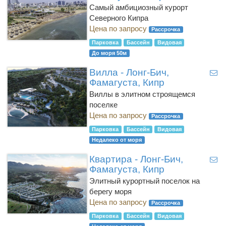
Самый амбициозный курорт
Северного Кипра
Цена по запросу
Рассрочка
Парковка
Бассейн
Видовая
До моря 50м
Вилла - Лонг-Бич,
Фамагуста, Кипр
Виллы в элитном строящемся
поселке
Цена по запросу
Рассрочка
Парковка
Бассейн
Видовая
Недалеко от моря
Квартира - Лонг-Бич,
Фамагуста, Кипр
Элитный курортный поселок на
берегу моря
Цена по запросу
Рассрочка
Парковка
Бассейн
Видовая