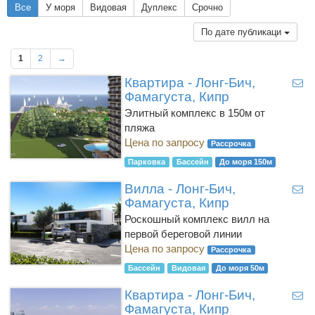
Все
У моря
Видовая
Дуплекс
Срочно
По дате публикаци
1
2
→
Квартира - Лонг-Бич,
Фамагуста, Кипр
Элитный комплекс в 150м от
пляжа
Цена по запросу
Рассрочка
Парковка
Бассейн
До моря 150м
Вилла - Лонг-Бич,
Фамагуста, Кипр
Роскошный комплекс вилл на
первой береговой линии
Цена по запросу
Рассрочка
Бассейн
Видовая
До моря 50м
Квартира - Лонг-Бич,
Фамагуста, Кипр