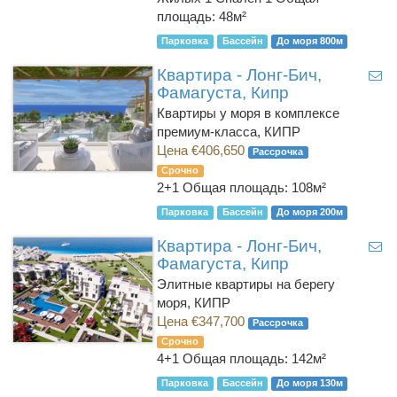
площадь: 48м²
Парковка
Бассейн
До моря 800м
Квартира - Лонг-Бич,
Фамагуста, Кипр
Квартиры у моря в комплексе
премиум-класса, КИПР
Цена €406,650
Рассрочка
Срочно
2+1
Общая площадь: 108м²
Парковка
Бассейн
До моря 200м
Квартира - Лонг-Бич,
Фамагуста, Кипр
Элитные квартиры на берегу
моря, КИПР
Цена €347,700
Рассрочка
Срочно
4+1
Общая площадь: 142м²
Парковка
Бассейн
До моря 130м