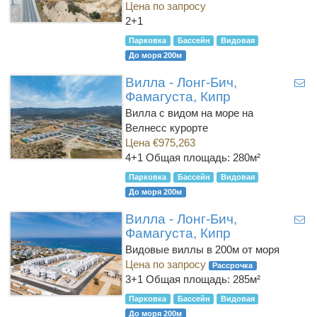
Цена по запросу
2+1
Парковка
Бассейн
Видовая
До моря 200м
Вилла - Лонг-Бич,
Фамагуста, Кипр
Вилла с видом на море на
Велнесс курорте
Цена €975,263
4+1
Общая площадь: 280м²
Парковка
Бассейн
Видовая
До моря 200м
Вилла - Лонг-Бич,
Фамагуста, Кипр
Видовые виллы в 200м от моря
Цена по запросу
Рассрочка
3+1
Общая площадь: 285м²
Парковка
Бассейн
Видовая
До моря 200м