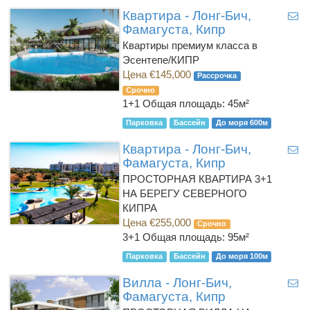
Квартира - Лонг-Бич,
Фамагуста, Кипр
Квартиры премиум класса в
Эсентепе/КИПР
Цена €145,000
Рассрочка
Срочно
1+1
Общая площадь: 45м²
Парковка
Бассейн
До моря 600м
Квартира - Лонг-Бич,
Фамагуста, Кипр
ПРОСТОРНАЯ КВАРТИРА 3+1
НА БЕРЕГУ СЕВЕРНОГО
КИПРА
Цена €255,000
Срочно
3+1
Общая площадь: 95м²
Парковка
Бассейн
До моря 100м
Вилла - Лонг-Бич,
Фамагуста, Кипр