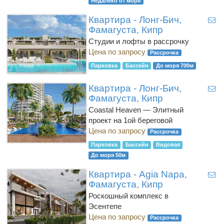
Недалеко от моря
Квартира - Лонг-Бич,
Фамагуста, Кипр
Студии и лофты в рассрочку
Цена по запросу
Рассрочка
Парковка
Бассейн
До моря 700м
Квартира - Лонг-Бич,
Фамагуста, Кипр
Coastal Heaven — Элитный
проект на 1ой береговой
Цена по запросу
Рассрочка
Парковка
Бассейн
Видовая
До моря 50м
Квартира - Agia Napa,
Фамагуста, Кипр
Роскошный комплекс в
Эсентепе
Цена по запросу
Рассрочка