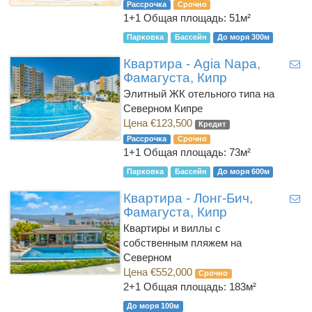
Рассрочка
Срочно
1+1
Общая площадь: 51м²
Парковка
Бассейн
До моря 300м
Квартира - Agia Napa,
Фамагуста, Кипр
Элитный ЖК отельного типа на
Северном Кипре
Цена €123,500
Кредит
Рассрочка
Срочно
1+1
Общая площадь: 73м²
Парковка
Бассейн
До моря 600м
Квартира - Лонг-Бич,
Фамагуста, Кипр
Квартиры и виллы с
собственным пляжем на
Северном
Цена €552,000
Срочно
2+1
Общая площадь: 183м²
До моря 100м