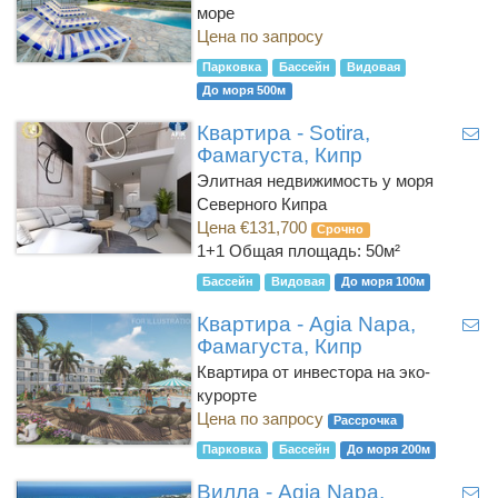
море
Цена по запросу
Парковка
Бассейн
Видовая
До моря 500м
Квартира - Sotira,
Фамагуста, Кипр
Элитная недвижимость у моря
Северного Кипра
Цена €131,700
Срочно
1+1
Общая площадь: 50м²
Бассейн
Видовая
До моря 100м
Квартира - Agia Napa,
Фамагуста, Кипр
Квартира от инвестора на эко-
курорте
Цена по запросу
Рассрочка
Парковка
Бассейн
До моря 200м
Вилла - Agia Napa,