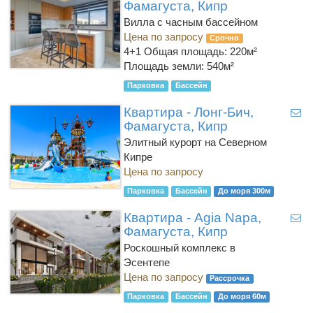
Фамагуста, Кипр
Вилла с часным бассейном
Цена по запросу
Срочно
4+1
Общая площадь: 220м²
Площадь земли: 540м²
Парковка
Бассейн
Квартира - Лонг-Бич,
Фамагуста, Кипр
Элитный курорт на Северном
Кипре
Цена по запросу
Парковка
Бассейн
До моря 300м
Квартира - Agia Napa,
Фамагуста, Кипр
Роскошный комплекс в
Эсентепе
Цена по запросу
Рассрочка
Парковка
Бассейн
До моря 60м