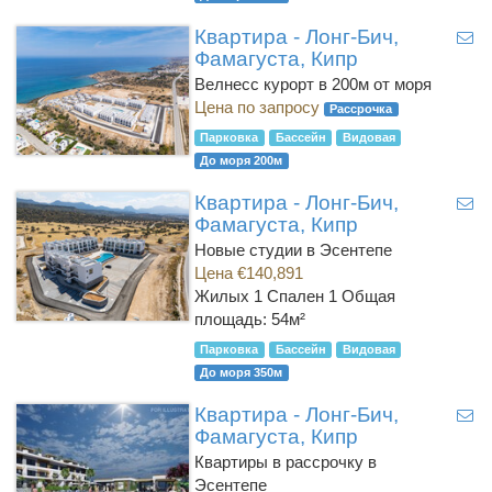
Квартира - Лонг-Бич,
Фамагуста, Кипр
Велнесс курорт в 200м от моря
Цена по запросу
Рассрочка
Парковка
Бассейн
Видовая
До моря 200м
Квартира - Лонг-Бич,
Фамагуста, Кипр
Новые студии в Эсентепе
Цена €140,891
Жилых 1 Спален 1
Общая
площадь: 54м²
Парковка
Бассейн
Видовая
До моря 350м
Квартира - Лонг-Бич,
Фамагуста, Кипр
Квартиры в рассрочку в
Эсентепе