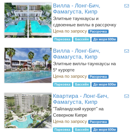
Вилла - Лонг-Бич,
Фамагуста, Кипр
Элитные таунхаусы и
сдвоенные виллы в рассрочку
Цена по запросу
Рассрочка
Парковка
Бассейн
До моря 600м
Вилла - Лонг-Бич,
Фамагуста, Кипр
Элитные виллы-таунхаусы на
5* курорте
Цена по запросу
Рассрочка
Парковка
Бассейн
До моря 600м
Квартира - Лонг-Бич,
Фамагуста, Кипр
"Тайландский курорт" на
Северном Кипре
Цена по запросу
Рассрочка
Парковка
Бассейн
До моря 600м