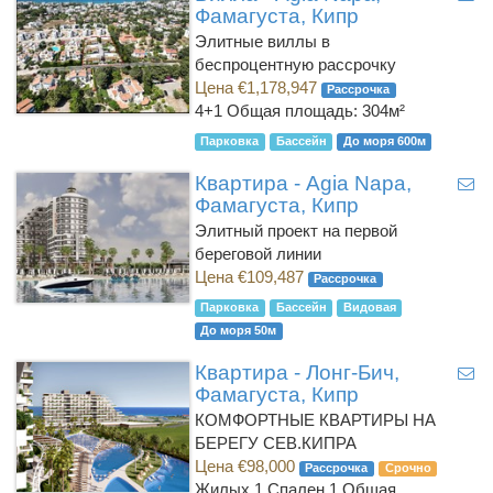
Фамагуста, Кипр
Элитные виллы в
беспроцентную рассрочку
Цена €1,178,947
Рассрочка
4+1
Общая площадь: 304м²
Парковка
Бассейн
До моря 600м
Квартира - Agia Napa,
Фамагуста, Кипр
Элитный проект на первой
береговой линии
Цена €109,487
Рассрочка
Парковка
Бассейн
Видовая
До моря 50м
Квартира - Лонг-Бич,
Фамагуста, Кипр
КОМФОРТНЫЕ КВАРТИРЫ НА
БЕРЕГУ СЕВ.КИПРА
Цена €98,000
Рассрочка
Срочно
Жилых 1 Спален 1
Общая