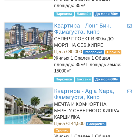
площадь: 35м²
Парковка
Бассейн
До моря 750м
Квартира - Лонг-Бич,
Фамагуста, Кипр
СУПЕР ПРОЕКТ В 600м ДО
МОРЯ НА СЕВ.КИПРЕ
Цена €90,000
Рассрочка
Срочно
Жилых 1 Спален 1
Общая
площадь: 35м² Площадь земли:
15000м²
Парковка
Бассейн
До моря 600м
Квартира - Agia Napa,
Фамагуста, Кипр
МЕЧТА И КОМФОРТ НА
БЕРЕГУ СЕВЕРНОГО КИПРА/
КАРШИЯКА
Цена €144,500
Рассрочка
Срочно
Жилых 1 Спален 1
Общая