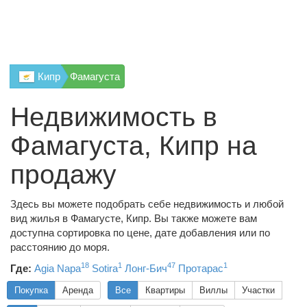
Кипр
Фамагуста
Недвижимость в
Фамагуста, Кипр на
продажу
Здесь вы можете подобрать себе недвижимость и любой
вид жилья в Фамагусте, Кипр. Вы также можете вам
доступна сортировка по цене, дате добавления или по
расстоянию до моря.
18
1
47
1
Где:
Agia Napa
Sotira
Лонг-Бич
Протарас
Покупка
Аренда
Все
Квартиры
Виллы
Участки