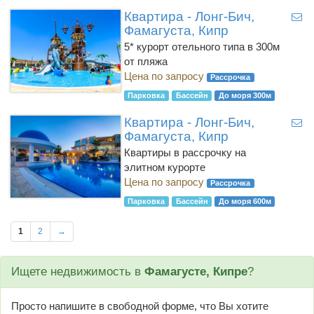
Квартира - Лонг-Бич,
Фамагуста, Кипр
5* курорт отельного типа в 300м
от пляжа
Цена по запросу
Рассрочка
Парковка
Бассейн
До моря 300м
Квартира - Лонг-Бич,
Фамагуста, Кипр
Квартиры в рассрочку на
элитном курорте
Цена по запросу
Рассрочка
Парковка
Бассейн
До моря 600м
1
2
→
Ищете недвижимость в
Фамагусте, Кипре
?
Просто напишите в свободной форме, что Вы хотите