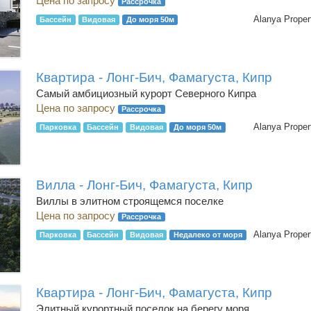
Цена по запросу
Рассрочка
Alanya Proper
Бассейн
Видовая
До моря 50м
Квартира - Лонг-Бич, Фамагуста, Кипр
Самый амбициозный курорт Северного Кипра
Цена по запросу
Рассрочка
Alanya Proper
Парковка
Бассейн
Видовая
До моря 50м
Вилла - Лонг-Бич, Фамагуста, Кипр
Виллы в элитном строящемся поселке
Цена по запросу
Рассрочка
Alanya Proper
Парковка
Бассейн
Видовая
Недалеко от моря
Квартира - Лонг-Бич, Фамагуста, Кипр
Элитный курортный поселок на берегу моря