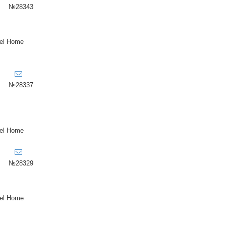
№28343
el Home
№28337
el Home
№28329
el Home