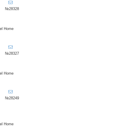
№28328
el Home
№28327
el Home
№28249
el Home