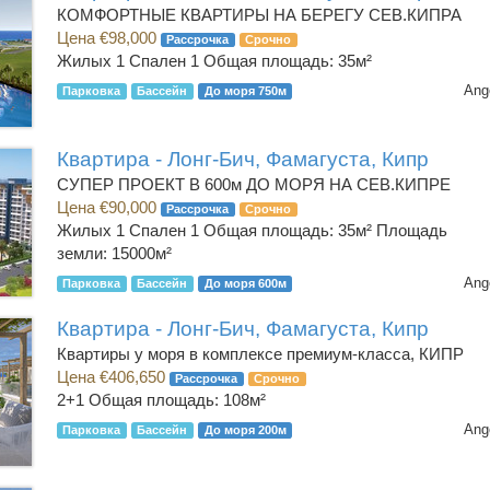
КОМФОРТНЫЕ КВАРТИРЫ НА БЕРЕГУ СЕВ.КИПРА
Цена €98,000
Рассрочка
Срочно
Жилых 1 Спален 1
Общая площадь: 35м²
Ang
Парковка
Бассейн
До моря 750м
Квартира - Лонг-Бич, Фамагуста, Кипр
СУПЕР ПРОЕКТ В 600м ДО МОРЯ НА СЕВ.КИПРЕ
Цена €90,000
Рассрочка
Срочно
Жилых 1 Спален 1
Общая площадь: 35м² Площадь
земли: 15000м²
Ang
Парковка
Бассейн
До моря 600м
Квартира - Лонг-Бич, Фамагуста, Кипр
Квартиры у моря в комплексе премиум-класса, КИПР
Цена €406,650
Рассрочка
Срочно
2+1
Общая площадь: 108м²
Ang
Парковка
Бассейн
До моря 200м