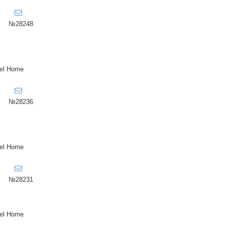
№28248
el Home
№28236
el Home
№28231
el Home