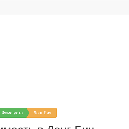
Фамагуста
Лонг-Бич