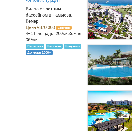
Анталия, Турция
Вилла с частным
бассейном в Чамьюва,
Кемер
Цена €870,000
Срочно
4+1
Площадь: 200м² Земля:
369м²
Парковка
Бассейн
Видовая
До моря 1000м