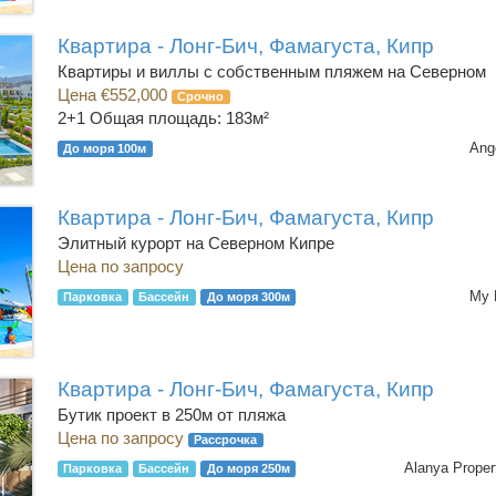
Квартира - Лонг-Бич, Фамагуста, Кипр
Квартиры и виллы с собственным пляжем на Северном
Цена €552,000
Срочно
2+1
Общая площадь: 183м²
Ang
До моря 100м
Квартира - Лонг-Бич, Фамагуста, Кипр
Элитный курорт на Северном Кипре
Цена по запросу
My 
Парковка
Бассейн
До моря 300м
Квартира - Лонг-Бич, Фамагуста, Кипр
Бутик проект в 250м от пляжа
Цена по запросу
Рассрочка
Alanya Proper
Парковка
Бассейн
До моря 250м