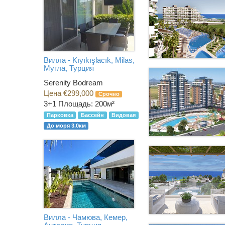
Вилла - Kıyıkışlacık, Milas,
Мугла, Турция
Serenity Bodream
Цена €299,000
Срочно
3+1
Площадь: 200м²
Парковка
Бассейн
Видовая
До моря 3.0км
Вилла - Чамюва, Кемер,