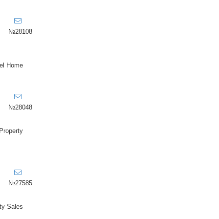
№28108
el Home
№28048
Property
№27585
ty Sales