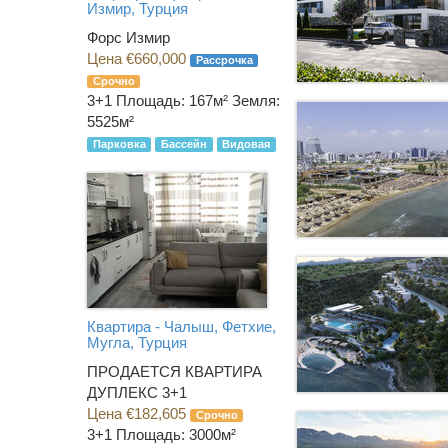
Измир, Турция
Форс Измир
Цена €660,000
Рассрочка
Срочно
3+1
Площадь: 167м² Земля:
5525м²
Парковка
Бассейн
Видовая
Квартира - Чалыш, Фетхие,
Мугла, Турция
ПРОДАЕТСЯ КВАРТИРА
ДУПЛЕКС 3+1
Цена €182,605
Срочно
3+1
Площадь: 3000м²