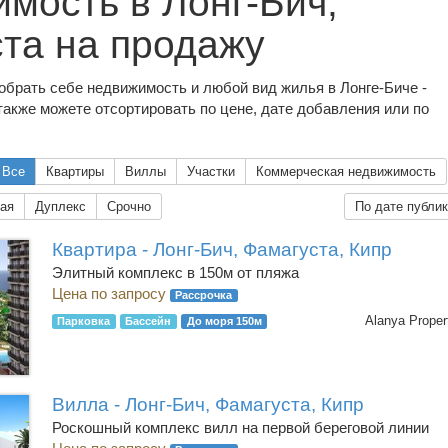
мость в Лонг-Бич,
та на продажу
обрать себе недвижимость и любой вид жилья в Лонге-Биче -
также можете отсортировать по цене, дате добавления или по
Все
Квартиры
Виллы
Участки
Коммерческая недвижимость
ая
Дуплекс
Срочно
По дате публи
Квартира - Лонг-Бич, Фамагуста, Кипр
Элитный комплекс в 150м от пляжа
Цена по запросу
Рассрочка
Alanya Proper
Парковка
Бассейн
До моря 150м
Вилла - Лонг-Бич, Фамагуста, Кипр
Роскошный комплекс вилл на первой береговой линии