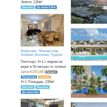
Земля: 130м²
Бассейн
До моря 2.0км
Квартира - Махмутлар,
Алания, Анталия, Турция
Пентхаус 4+1 с видом на
море в 50 метрах от пляжа!
Цена €155,000
Кредит
Рассрочка
Срочно
4+1
Площадь: 230м²
Бассейн
Видовая
До моря 50м