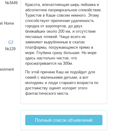
№3449
Красота, впечатляющая ширь пейзажа и
абсолютное патриархальное спокойствие.
Туристов в Каше совсем немного. Этому
способствует приличная удаленность
el Home
городка от аэропортов, до двух
ближайших около 200 км, и отсутствие
песчаных пляжей. Чаще всего их
заменяют вырубленные в скалах
платформы, погружающиеся прямо в
№129
море. Глубина сразу большая. Но море
здесь настолько чистое, что
просматривается на 300м.
vestment
По этой причине Каш не подойдет для
семей с маленькими детьми, а вот
молодежь и люди старшего возраста по
достоинству оценят колорит этого
фантастического места.
Полный список объявлений