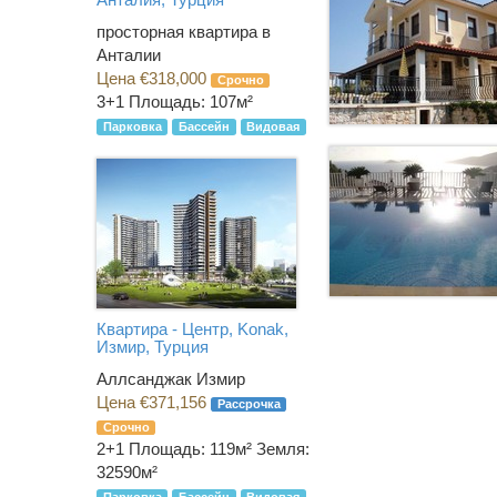
просторная квартира в
Анталии
Цена €318,000
Срочно
3+1
Площадь: 107м²
Парковка
Бассейн
Видовая
Квартира - Центр, Konak,
Измир, Турция
Аллсанджак Измир
Цена €371,156
Рассрочка
Срочно
2+1
Площадь: 119м² Земля:
32590м²