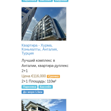
Парковка
Бассейн
Видовая
Квартира - Хурма,
Коньяалты, Анталия,
Турция
Лучший комплекс в
Анталии, квартира-дуплекс
2+1
Цена €116,000
Срочно
2+1
Площадь: 110м²
Парковка
Бассейн
До моря 1.5км