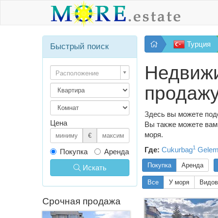
Турция
Быстрый поиск
Недвижи
Расположение
продаж
Здесь вы можете под
Цена
Вы также можете вам 
моря.
€
1
Где:
Cukurbag
Gelem
Покупка
Аренда
Покупка
Аренда
Искать
Все
У моря
Видов
Срочная продажа