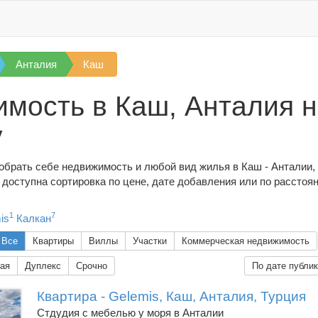
Анталия
Каш
мость в Каш, Анталия 
у
обрать себе недвижимость и любой вид жилья в Каш - Анталии, 
доступна сортировка по цене, дате добавления или по расстоя
1
7
is
Калкан
Все
Квартиры
Виллы
Участки
Коммерческая недвижимость
ая
Дуплекс
Срочно
По дате публи
Квартира - Gelemis, Каш, Анталия, Турция
Стдудия с мебелью у моря в Анталии