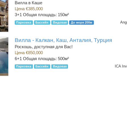
Вилла в Каше
Цена €385,000
3+1
Общая площадь: 150м²
Ang
Парковка
Бассейн
Видовая
До моря 200м
Вилла - Калкан, Каш, Анталия, Турция
Роскошь, доступная для Вас!
Цена €850,000
6+1
Общая площадь: 500м²
ICA In
Парковка
Бассейн
Видовая