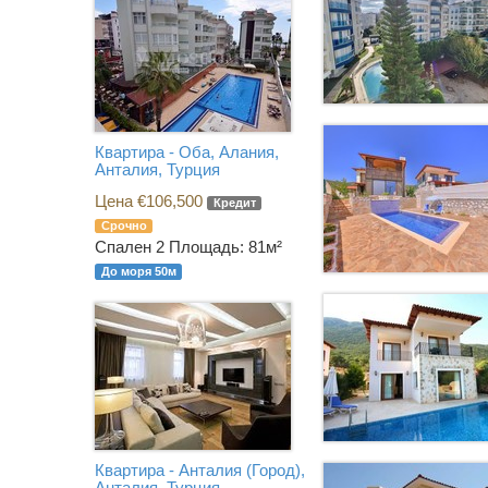
Квартира - Оба, Алания,
Анталия, Турция
Цена €106,500
Кредит
Срочно
Спален 2
Площадь: 81м²
До моря 50м
Квартира - Анталия (Город),
Анталия, Турция