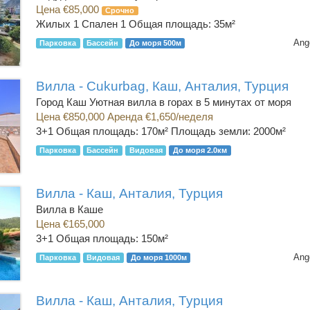
Цена €85,000
Срочно
Жилых 1 Спален 1
Общая площадь: 35м²
Ang
Парковка
Бассейн
До моря 500м
Вилла - Cukurbag, Каш, Анталия, Турция
Город Каш Уютная вилла в горах в 5 минутах от моря
Цена €850,000 Аренда €1,650/неделя
3+1
Общая площадь: 170м² Площадь земли: 2000м²
Парковка
Бассейн
Видовая
До моря 2.0км
Вилла - Каш, Анталия, Турция
Вилла в Каше
Цена €165,000
3+1
Общая площадь: 150м²
Ang
Парковка
Видовая
До моря 1000м
Вилла - Каш, Анталия, Турция