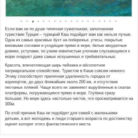
Если вам не по душе типичная суматошная, заполненная
туристами Турция – турецкий Каш подойдет вам как нельзя лучше.
Одна из самых красивых бухт на побережье, утесы, покрытые
вековыми соснами и уходящие прямо в море, белые аккуратные
домики, уступами, по узким извилистым улочкам спускающиеся к
морю очаруют даже самых искушенных и требовательных.
Красота, впечатляющая ширь пейзажа и абсолютное
патриархальное спокойствие. Туристов в Каше совсем немного.
Этому способствует приличная удаленность городка от
аэропортов, до двух ближайших около 200 км, и отсутствие
песчаных пляжей. Чаще всего их заменяют вырубленные в скалах
платформы, погружающиеся прямо в море. Глубина сразу
большая. Но море здесь настолько чистое, что просматривается на
300м.
По этой причине Каш не подойдет для семей с маленькими
детьми, а вот молодежь и люди старшего возраста по достоинству
оценят колорит этого фантастического места.