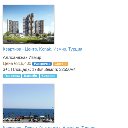
Квартира - Центр, Konak, Измир, Турция
Аллсанджак Измир
Цена €816,400
Рассрочка
Срочно
3+1
Площадь: 178м² Земля: 32590м²
Парковка
Бассейн
Видовая
Квартира - Гюрсу, Коньяалты, Анталия, Турция