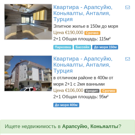
Квартира - Арапсуйю,
Коньяалты, Анталия,
Турция
Элитное жилье в 150м до моря
Цена €190,000
Срочно
2+1
Общая площадь: 115м²
Парковка
Бассейн
До моря 150м
Квартира - Арапсуйю,
Коньяалты, Анталия,
Турция
в отличном районе в 400м от
моря 2+1 с 2мя ванными
Цена €106,000
Кредит
Срочно
2+1
Общая площадь: 95м²
До моря 400м
Ищете недвижимость в
Арапсуйю, Коньяалты
?