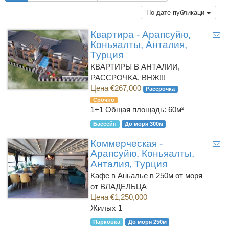
По дате публикаци
Квартира - Арапсуйю,
Коньяалты, Анталия,
Турция
КВАРТИРЫ В АНТАЛИИ,
РАССРОЧКА, ВНЖ!!!
Цена €267,000
Рассрочка
Срочно
1+1
Общая площадь: 60м²
Бассейн
До моря 300м
Коммерческая -
Арапсуйю, Коньяалты,
Анталия, Турция
Кафе в Аньалье в 250м от моря
от ВЛАДЕЛЬЦА
Цена €1,250,000
Жилых 1
Парковка
До моря 250м