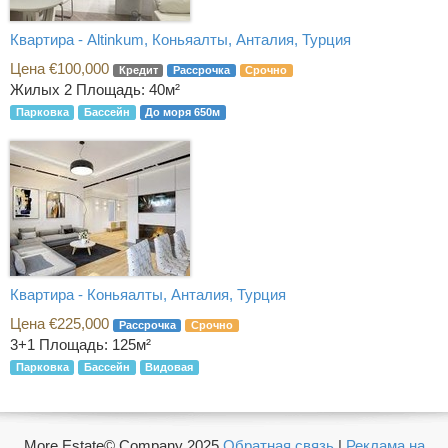
Квартира - Altinkum, Коньяалты, Анталия, Турция
Цена €100,000
Кредит
Рассрочка
Срочно
Жилых 2
Площадь: 40м²
Парковка
Бассейн
До моря 650м
Квартира - Коньяалты, Анталия, Турция
Цена €225,000
Рассрочка
Срочно
3+1
Площадь: 125м²
Парковка
Бассейн
Видовая
More Estate© Company 2025
Обратная связь
|
Реклама на