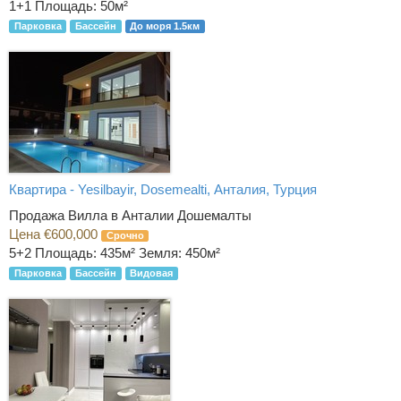
1+1
Площадь: 50м²
Парковка
Бассейн
До моря 1.5км
Квартира - Yesilbayir, Dosemealti, Анталия, Турция
Продажа Вилла в Анталии Дошемалты
Цена €600,000
Срочно
5+2
Площадь: 435м² Земля: 450м²
Парковка
Бассейн
Видовая