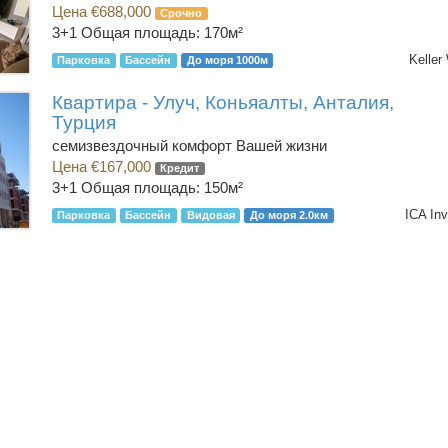
Цена €688,000
Срочно
3+1
Общая площадь: 170м²
Keller
Парковка
Бассейн
До моря 1000м
Квартира - Улуч, Коньяалты, Анталия,
Турция
семизвездочный комфорт Вашей жизни
Цена €167,000
Кредит
3+1
Общая площадь: 150м²
ICA In
Парковка
Бассейн
Видовая
До моря 2.0км