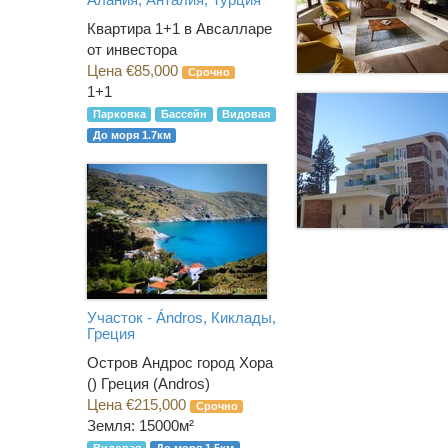
Квартира 1+1 в Авсалларе
от инвестора
Цена €85,000
Срочно
1+1
Парковка
Бассейн
Видовая
До моря 1.7км
Участок - Ándros, Киклады,
Греция
Остров Андрос город Хора
() Греция (Andros)
Цена €215,000
Срочно
Земля: 15000м²