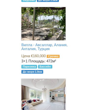
Видовая
До моря 1.5км
Вилла - Авсаллар, Алания,
Анталия, Турция
Цена €160,000
Срочно
3+1
Площадь: 472м²
Парковка
Бассейн
До моря 1.0км