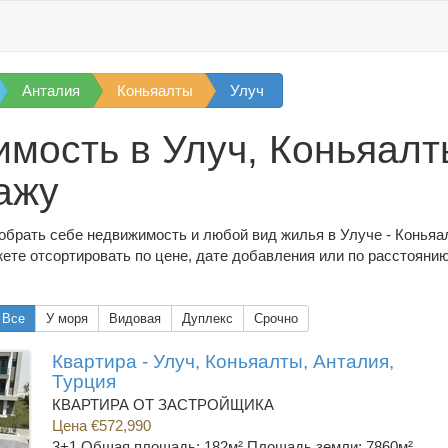
Анталия
Коньяалты
Улуч
мость в Улуч, Коньяалт
ажу
обрать себе недвижимость и любой вид жилья в Улуче - Коньяа
ете отсортировать по цене, дате добавления или по расстояни
Все
У моря
Видовая
Дуплекс
Срочно
Квартира - Улуч, Коньяалты, Анталия,
Турция
КВАРТИРА ОТ ЗАСТРОЙЩИКА
Цена €572,990
3+1
Общая площадь: 182м² Площадь земли: 7860м²