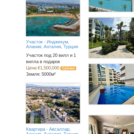
Участок - Инджекум,
Алания, Анталия, Турция
Участок под 20 вилл и 1
вилла в подарок
Цена €1,500,000
Срочно
Земля: 5000м²
Квартира - Авсаллар,
Алания, Анталия, Турция