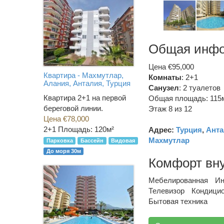
Общая инф
Цена €95,000
Квартира - Махмутлар,
Комнаты
: 2+1
Алания, Анталия, Турция
Санузел
:
2 туалетов
Квартира 2+1 на первой
Общая площадь: 115
береговой линии.
Этаж 8 из 12
Цена €78,000
2+1
Площадь: 120м²
Адрес:
Турция
,
Анта
Махмутлар
Парковка
Бассейн
Видовая
До моря 30м
Комфорт вн
Мебелированная
Ин
Телевизор
Кондици
Бытовая техника