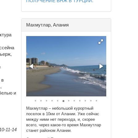
ПОЛУЧЕНИЕ ВНЖ В ТУРЦИИ.
Махмутлар, Алания
ктура
ассейна
сьерж,
е
 в
,
белью и
Махмутлар – небольшой курортный
поселок в 10км от Алании. Уже сейчас
между ними нет перехода, и, скорее
всего, через какое-то время Махмутлар
0-11-14
станет районом Алании.