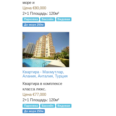
море и
Цена €80,000
2+1
Площадь: 120м²
Парковка
Бассейн
Видовая
До моря 250м
Квартира - Махмутлар,
Алания, Анталия, Турция
Квартира в комплексе
класса люкс.
Цена €77,000
2+1
Площадь: 120м²
Парковка
Бассейн
Видовая
До моря 250м