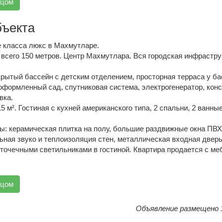
вцом
бъекта
е класса люкс в Махмутларе.
 всего 150 метров. Центр Махмутлара. Вся городская инфрастру
крытый бассейн с детским отделением, просторная терраса у б
оформленный сад, спутниковая система, электрогенератор, кон
вка.
 м². Гостиная с кухней американского типа, 2 спальни, 2 ванны
ы: керамическая плитка на полу, большие раздвижные окна ПВХ
ьная звуко и теплоизоляция стен, металлическая входная дверь
 точечными светильниками в гостиной. Квартира продается с ме
вцом
Объявление размещено 1