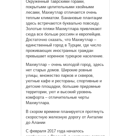
Окруженный Таврскими горами,
покрытыми целительными хвойными
лесами, Махмутлар отличается очень
теплым климатом. Банановые плантации
здесь встречаются буквально повсюду.
Золотые пляжи Махмутлара привлекают
сюда все больше россиян и европейцев.
Достаточно сказать, что Махмутлар –
единственный город в Турции, где число
проживающих иностранных граждан
превышает коренное турецкое население.
Махмутлар – очень молодой город, здесь
нет старых домов. Широкие ровные
улицы, множество парков и скверов,
уютные кафе и рестораны, спортивные и
детские площадки, большие придомные
территории, уют и высокий уровень
комфорта – отличительные черты
Махмутлара.
В скором времени планируется протянуть
скоростную железную дорогу от Анталии
до Алании
С февраля 2017 года началось