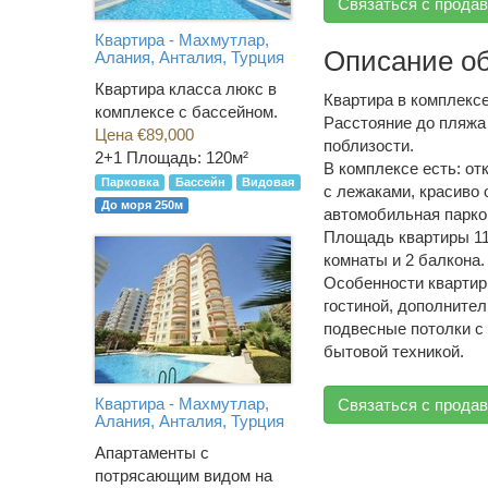
Связаться с прода
Квартира - Махмутлар,
Описание о
Алания, Анталия, Турция
Квартира класса люкс в
Квартира в комплекс
комплексе с бассейном.
Расстояние до пляжа
Цена €89,000
поблизости.
2+1
Площадь: 120м²
В комплексе есть: от
Парковка
Бассейн
Видовая
с лежаками, красиво 
До моря 250м
автомобильная парко
Площадь квартиры 115
комнаты и 2 балкона.
Особенности квартир
гостиной, дополнител
подвесные потолки с
бытовой техникой.
Квартира - Махмутлар,
Связаться с прода
Алания, Анталия, Турция
Апартаменты с
потрясающим видом на