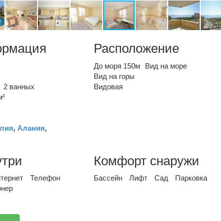
ормация
Расположение
До моря 150м
Вид на море
Вид на горы
2 ванных
Видовая
м²
лия
,
Алания
,
утри
Комфорт снаружи
тернет
Телефон
Бассейн
Лифт
Сад
Парковка
онер