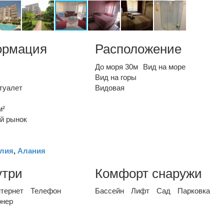
ормация
Расположение
До моря 30м
Вид на море
Вид на горы
туалет
Видовая
м²
й рынок
лия
,
Алания
утри
Комфорт снаружи
тернет
Телефон
Бассейн
Лифт
Сад
Парковка
онер