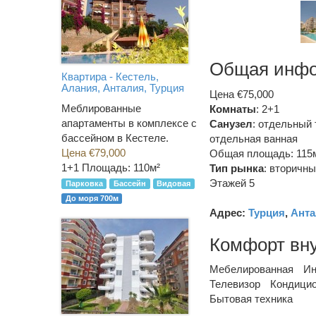
Общая инф
Квартира - Кестель,
Алания, Анталия, Турция
Цена €75,000
Меблированные
Комнаты
: 2+1
апартаменты в комплексе с
Санузел
:
отдельный 
бассейном в Кестеле.
отдельная ванная
Цена €79,000
Общая площадь: 115
1+1
Площадь: 110м²
Тип рынка
:
вторичны
Этажей 5
Парковка
Бассейн
Видовая
До моря 700м
Адрес:
Турция
,
Анта
Комфорт вн
Мебелированная
Ин
Телевизор
Кондици
Бытовая техника