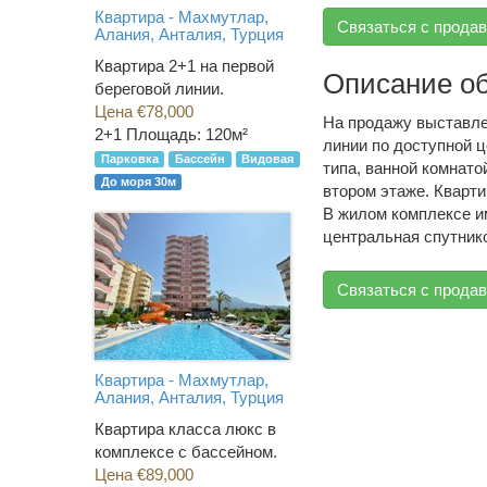
Квартира - Махмутлар,
Связаться с прода
Алания, Анталия, Турция
Квартира 2+1 на первой
Описание о
береговой линии.
Цена €78,000
На продажу выставле
2+1
Площадь: 120м²
линии по доступной ц
Парковка
Бассейн
Видовая
типа, ванной комнат
До моря 30м
втором этаже. Кварти
В жилом комплексе и
центральная спутник
Связаться с прода
Квартира - Махмутлар,
Алания, Анталия, Турция
Квартира класса люкс в
комплексе с бассейном.
Цена €89,000