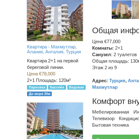
Общая инф
Цена €77,000
Квартира - Махмутлар,
Комнаты
: 2+1
Алания, Анталия, Турция
Санузел
:
2 туалетов
Квартира 2+1 на первой
Общая площадь: 130
береговой линии.
Этаж 2 из 9
Цена €78,000
2+1
Площадь: 120м²
Адрес:
Турция
,
Анта
Махмутлар
Парковка
Бассейн
Видовая
До моря 30м
Комфорт вн
Мебелированная
Ин
Телевизор
Кондици
Бытовая техника