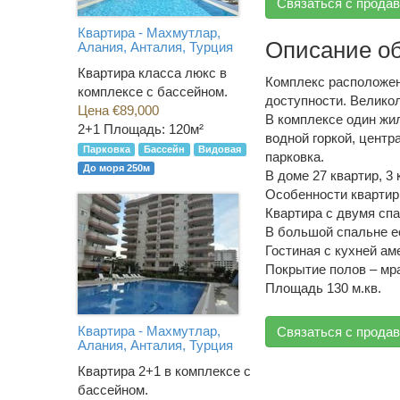
Связаться с прода
Квартира - Махмутлар,
Описание о
Алания, Анталия, Турция
Квартира класса люкс в
Комплекс расположен 
комплексе с бассейном.
доступности. Великол
Цена €89,000
В комплексе один жи
2+1
Площадь: 120м²
водной горкой, центр
Парковка
Бассейн
Видовая
парковка.
До моря 250м
В доме 27 квартир, 3
Особенности квартир
Квартира с двумя сп
В большой спальне е
Гостиная с кухней ам
Покрытие полов – мр
Площадь 130 м.кв.
Квартира - Махмутлар,
Связаться с прода
Алания, Анталия, Турция
Квартира 2+1 в комплексе с
бассейном.