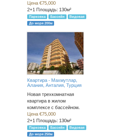
Цена €75,000
2+1
Площадь: 130м²
Парковка
Бассейн
Видовая
До моря 200м
Квартира - Махмутлар,
Алания, Анталия, Турция
Новая трехкомнатная
квартира в жилом
комплексе с бассейном.
Цена €75,000
2+1
Площадь: 130м²
Парковка
Бассейн
Видовая
До моря 250м