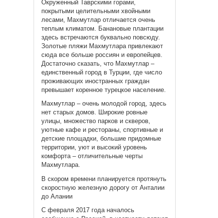
Окруженный Таврскими горами,
покрытыми целительными хвойными
лесами, Махмутлар отличается очень
теплым климатом. Банановые плантации
здесь встречаются буквально повсюду.
Золотые пляжи Махмутлара привлекают
сюда все больше россиян и европейцев.
Достаточно сказать, что Махмутлар –
единственный город в Турции, где число
проживающих иностранных граждан
превышает коренное турецкое население.
Махмутлар – очень молодой город, здесь
нет старых домов. Широкие ровные
улицы, множество парков и скверов,
уютные кафе и рестораны, спортивные и
детские площадки, большие придомные
территории, уют и высокий уровень
комфорта – отличительные черты
Махмутлара.
В скором времени планируется протянуть
скоростную железную дорогу от Анталии
до Алании
С февраля 2017 года началось