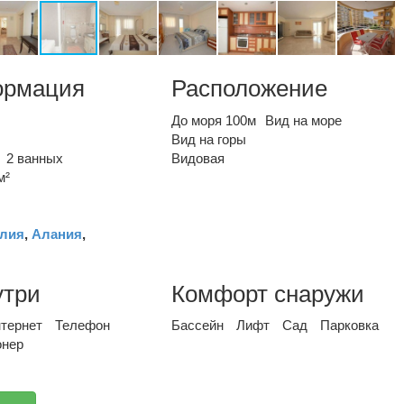
ормация
Расположение
До моря 100м
Вид на море
Вид на горы
2 ванных
Видовая
м²
лия
,
Алания
,
утри
Комфорт снаружи
тернет
Телефон
Бассейн
Лифт
Сад
Парковка
онер