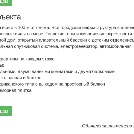
вцом
бъекта
всего в 100 м от пляжа. Вся городская инфраструктура в шагов
епные виды на море, Таврские горы и живописные окрестности.
лой дом, открытый плавательный бассейн с детским отделением
альная спутниковая система, электрогенератор, автомобильная
 квартиры на каждом этаже.
ы:
альнями, двумя ванными комнатами и двумя балконами
сть ванная и балкон
ериканского типа с выходом на просторный балкон
аморная плитка
вцом
Объявление размещено 1