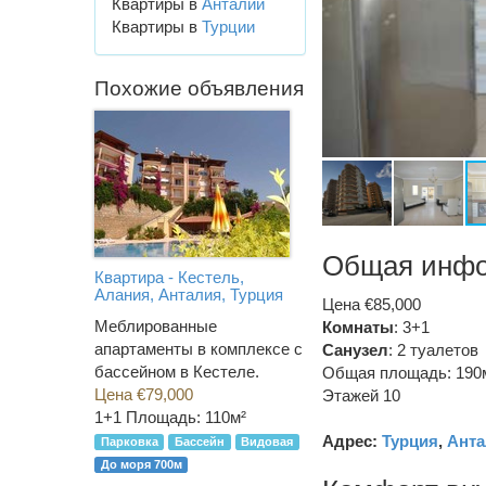
Квартиры в
Анталии
Квартиры в
Турции
Похожие объявления
Общая инф
Квартира - Кестель,
Алания, Анталия, Турция
Цена €85,000
Меблированные
Комнаты
: 3+1
апартаменты в комплексе с
Санузел
:
2 туалетов
бассейном в Кестеле.
Общая площадь: 190
Цена €79,000
Этажей 10
1+1
Площадь: 110м²
Адрес:
Турция
,
Анта
Парковка
Бассейн
Видовая
До моря 700м