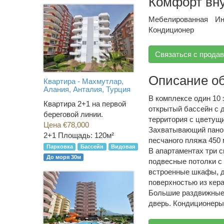
Комфорт вн
Мебелированная
Ин
Кондиционер
Связаться с прода
Описание о
Квартира - Махмутлар,
Алания, Анталия, Турция
В комплексе один 10 
Квартира 2+1 на первой
открытый бассейн с д
береговой линии.
территория с цветущ
Цена €78,000
Захватывающий панор
2+1
Площадь: 120м²
песчаного пляжа 450 
Парковка
Бассейн
Видовая
В апартаментах три с
До моря 30м
подвесные потолки с
встроенные шкафы, д
поверхностью из кера
Большие раздвижные 
дверь. Кондиционеры.