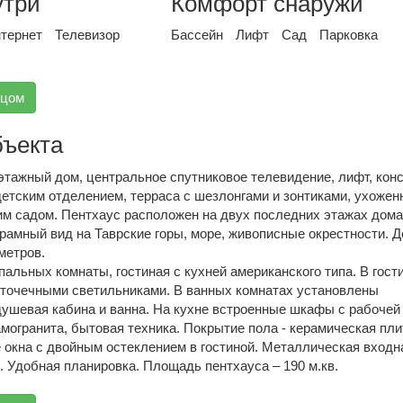
утри
Комфорт снаружи
тернет
Телевизор
Бассейн
Лифт
Сад
Парковка
вцом
бъекта
этажный дом, центральное спутниковое телевидение, лифт, кон
етским отделением, терраса с шезлонгами и зонтиками, ухожен
им садом. Пентхаус расположен на двух последних этажах дома
амный вид на Таврские горы, море, живописные окрестности. Д
метров.
пальных комнаты, гостиная с кухней американского типа. В гост
 точечными светильниками. В ванных комнатах установлены
ушевая кабина и ванна. На кухне встроенные шкафы с рабочей
могранита, бытовая техника. Покрытие пола - керамическая пли
окна с двойным остеклением в гостиной. Металлическая входн
 Удобная планировка. Площадь пентхауса – 190 м.кв.