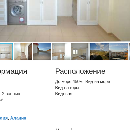
ормация
Расположение
До моря 450м
Вид на море
Вид на горы
2 ванных
Видовая
м²
лия
,
Алания