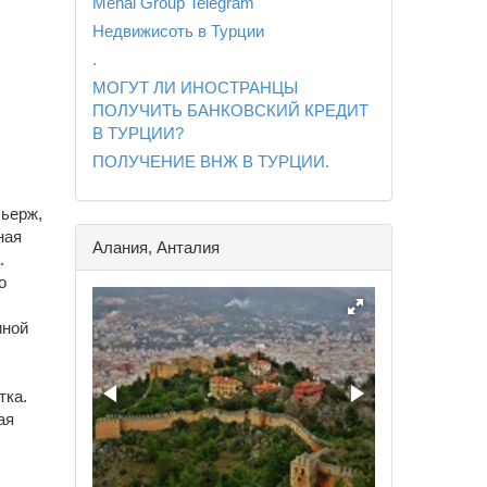
Mehal Group Telegram
Недвижисоть в Турции
.
МОГУТ ЛИ ИНОСТРАНЦЫ
ПОЛУЧИТЬ БАНКОВСКИЙ КРЕДИТ
В ТУРЦИИ?
ПОЛУЧЕНИЕ ВНЖ В ТУРЦИИ.
сьерж,
ная
Алания, Анталия
.
о
иной
тка.
ая