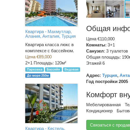
Общая инф
Квартира - Махмутлар,
Алания, Анталия, Турция
Цена €110,000
Квартира класса люкс в
Комнаты
: 3+1
комплексе с бассейном.
Санузел
:
3 туалетов
Цена €89,000
Общая площадь: 190
2+1
Площадь: 120м²
Этажей 6
Парковка
Бассейн
Видовая
Адрес:
Турция
,
Анта
До моря 250м
Год постройки 2005
Комфорт вн
Мебелированная
Те
Кондиционер
Бытов
Связаться с прода
Квартира - Кестель,