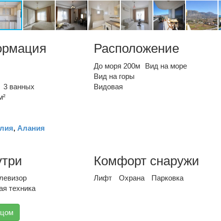
ормация
Расположение
До моря 200м
Вид на море
Вид на горы
3 ванных
Видовая
м²
лия
,
Алания
утри
Комфорт снаружи
левизор
Лифт
Охрана
Парковка
ая техника
вцом