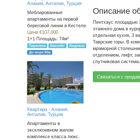
Алания, Анталия, Турция
Описание о
Меблированные
апартаменты на первой
Пентхаус площадью 1
береговой линии в Кестеле.
этажного дома в куро
Цена €107,000
отдельная кухня, 3 в
1+1
Площадь: 74м²
Таврские горы. В ко
Парковка
Бассейн
Видовая
мраморной столешниц
До моря 50м
отделением, лифт, за
спутниковая система.
Связаться с прода
Квартира - Алания,
Анталия, Турция
Апартаменты в
эксклюзивном жилом
комплексе класса люкс.