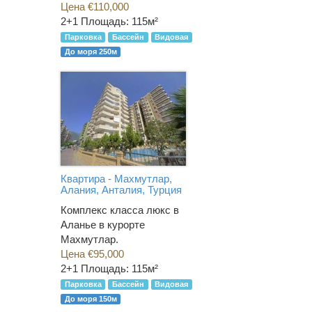
Цена €110,000
2+1
Площадь: 115м²
Парковка
Бассейн
Видовая
До моря 250м
Квартира - Махмутлар,
Алания, Анталия, Турция
Комплекс класса люкс в
Аланье в курорте
Махмутлар.
Цена €95,000
2+1
Площадь: 115м²
Парковка
Бассейн
Видовая
До моря 150м