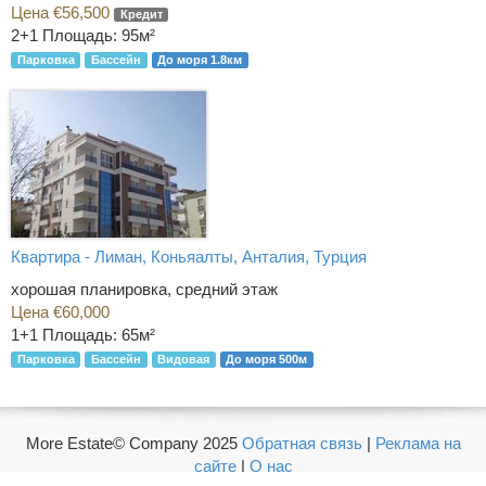
Цена €56,500
Кредит
2+1
Площадь: 95м²
Парковка
Бассейн
До моря 1.8км
Квартира - Лиман, Коньяалты, Анталия, Турция
хорошая планировка, средний этаж
Цена €60,000
1+1
Площадь: 65м²
Парковка
Бассейн
Видовая
До моря 500м
More Estate© Company 2025
Обратная связь
|
Реклама на
сайте
|
О нас