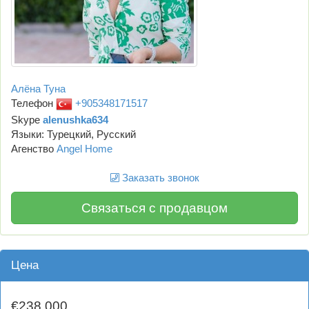
Алёна Туна
Телефон
+905348171517
Skype
alenushka634
Языки: Турецкий, Русский
Агенство
Angel Home
Заказать звонок
Связаться с продавцом
Цена
€238,000