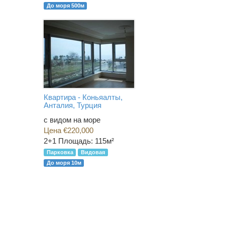
До моря 500м
Квартира - Коньяалты,
Анталия, Турция
с видом на море
Цена €220,000
2+1
Площадь: 115м²
Парковка
Видовая
До моря 10м