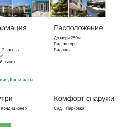
ормация
Расположение
До моря 250м
Вид на горы
2 ванных
Видовая
м²
й рынок
лия
,
Коньяалты
утри
Комфорт снаружи
Кондиционер
Сад
Парковка