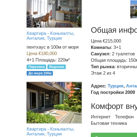
Общая инф
Квартира - Коньяалты,
Анталия, Турция
Цена €215,000
пентхаус в 100м от моря
Комнаты
: 3+1
Цена €180,000
Санузел
:
2 туалетов
4+1
Площадь: 220м²
Общая площадь: 150
Тип рынка
:
вторичны
Парковка
Видовая
Этаж 2 из 4
До моря 100м
Адрес:
Турция
,
Анта
Год постройки 2009
Комфорт вн
Интернет
Телефон
Бытовая техника
Квартира - Коньяалты,
Анталия, Турция