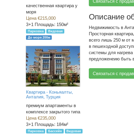
Связаться с прода
качественная квартира у
моря
Описание о
Цена €215,000
3+1
Площадь: 150м²
Недвижимость в Ант
Парковка
Видовая
Просторная квартира
До моря 200м
всего лишь 250 м от
в пешеходной доступ
системы для нагрева
предложенеию быть 
Связаться с прода
Квартира - Коньяалты,
Анталия, Турция
премиум апартаменты в
комплексе закрытого типа
Цена €235,000
3+1
Площадь: 184м²
Парковка
Бассейн
Видовая