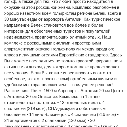
гольф, а также для тех, кто любит просто находиться в
окружении этой роскошной жизни. Комплекс расположен в
хорошо известном всем гольфистам регионе Белек, всего в
30 минутах езды от аэропорта Анталии. Как туристическое
направление Белек становится все более и более
интересен для обеспеченных туристов и покупателей
недвижимости, предпочитающих элитный отдых. Наш
комплекс с роскошными виллами и просторными
апартаментами окружен гольф-полями международного
класса и лучшими отелями Европейских стандартов. Здесь
Вы сможете насладиться не только красотой природы, но и
активным отдыхом, для которого комплекс предоставляет
все условия. Если Вы хотите инвестировать во что-то
особенное, то этот проект с комфортабельным жильем и
удобным месторасположением — наилучшее решение!
Расстояния:: Пляж: 1500 м Аэропорт г. Анталии: 20 км Центр
г. Анталии: 30 км Описание: Комплекс на 1 этапе
строительства состоит из: • 13 отдельных вилл с 4
спальнями (219 кв.м), СПА-джакузи и собственным
бассейном • 14 вилл-близнецов с 4 спальнями (219 кв.м) •
24 апартаментов с 2 спальнями (120 кв.м) • 20
двухуровневых апартаментов с 4 спальнями (170 кв.м) • 4