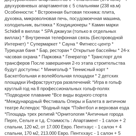
двухуровневых апартаментов с 5 спальнями (238 кв.м)
Особенности: * Встроенная бытовая техника: плита,
духовка, микроволновая печь, посудомоечная машина,
холодильник, вытяжка * Кондиционеры * Камин марки
Schidell в виллах * SPA джакузи (только в отдельных
виллах) * Внутренная телефонная связь (Беспроводной
Интернет) * Супермаркет * Сауна * Фитнесс-центр *
Турецкая баня * Бар, ресторан * Открытые бассейны * 24-х
часовая охрана * Парковка * Генератор * Транспорт для
трансферов После завершения 2-го этапа строительства
будут доступны: * Минигольф * Теннисный корт *
Баскетбольная и волейбольная площадки * 2 детских
площадки Инфраструктура развлечений: *Игра в гольф
круглый год на 8 профессиональных гольф-полях
*Подводное плавание *Все виды водного спорта
*Международный Фестиваль Оперы и Балета в античном
театре Аспендос *Водный парк *Пэйнтбол и верховая езда
*Площадь трех религий *Орнитология *Античные города
Перге, Сельге и т.д. Стоимость : Апартамент - 1 салон + 2
спальни, 120 м2, от 17.000 Евро. Пентхаус - 1 салон + 4
спальни, 170 м2, 213.000 Евро. Пентххаус - 1 салон + 5