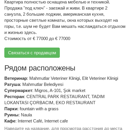
Квартира полностью оснащена мебелью и техникой.
Продажа "под ключ" - заезжай и живи. В квартире 2
санузла, 2 большие лоджии, американская кухня,
просторные светлые комнаты, окна которых выходят на
горы, т.е. шум не будет Вам мешать наслаждаться отдыхом
и жизнью здесь.
Стоимость от € 77000 до € 77000
Связаться с продавцом
Рядом расположены
Ветеринар
:
Mahmutlar Veteriner Klinigi
,
Elit Veteriner Klinigi
Ратуша
:
Mahmutlar Belediyesi
Супермаркет
:
Migros
,
A-101
,
Şok market
Ресторан
:
CENTRAL PARK RESTAURANT
,
TADIM
LOKANTASI ÇORBACIM
,
EKO RESTAURANT
Парки
:
fountain with a grass
Руины
:
Naula
Кафе
:
Internet Café
,
Internet cafe
Наведите на название, для просмотра расстония до места