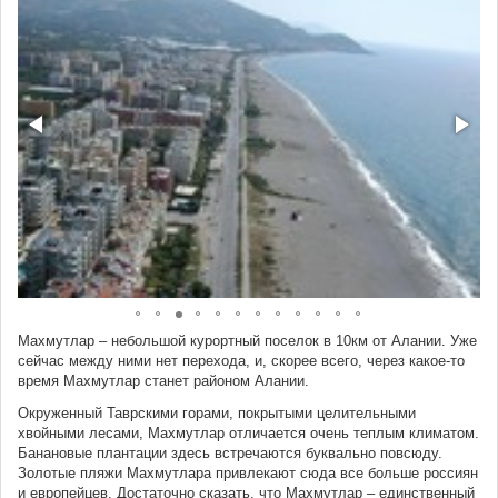
Махмутлар – небольшой курортный поселок в 10км от Алании. Уже
сейчас между ними нет перехода, и, скорее всего, через какое-то
время Махмутлар станет районом Алании.
Окруженный Таврскими горами, покрытыми целительными
хвойными лесами, Махмутлар отличается очень теплым климатом.
Банановые плантации здесь встречаются буквально повсюду.
Золотые пляжи Махмутлара привлекают сюда все больше россиян
и европейцев. Достаточно сказать, что Махмутлар – единственный