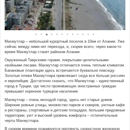
Махмутлар – небольшой курортный поселок в 10км от Алании. Уже
сейчас между ними нет перехода, и, скорее всего, через какое-то
время Махмутлар станет районом Алании.
Окруженный Таврскими горами, покрытыми целительными
хвойными лесами, Махмутлар отличается очень теплым климатом.
Банановые плантации здесь встречаются буквально повсюду.
Золотые пляжи Махмутлара привлекают сюда все больше россиян
и европейцев. Достаточно сказать, что Махмутлар – единственный
город в Турции, где число проживающих иностранных граждан
превышает коренное турецкое население.
Махмутлар – очень молодой город, здесь нет старых домов.
Широкие ровные улицы, множество парков и скверов, уютные кафе
и рестораны, спортивные и детские площадки, большие придомные
территории, уют и высокий уровень комфорта – отличительные
черты Махмутлара.
В скором времени планируется протянуть скоростную железную