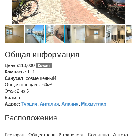
Общая информация
Цена €110,000
Кредит
Комнаты
: 1+1
Санузел
:
совмещенныЙ
Общая площадь: 60м²
Этаж 2 из 5
Балкон
Адрес:
Турция
,
Анталия
,
Алания
,
Махмутлар
Расположение
Ресторан
Общественный транспорт
Больница
Аптека