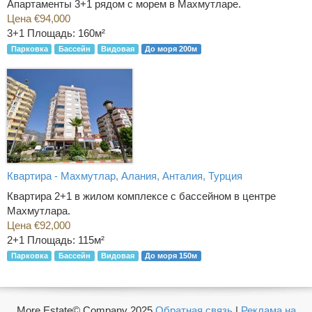
Апартаменты 3+1 рядом с морем в Махмутларе.
Цена €94,000
3+1
Площадь: 160м²
Парковка
Бассейн
Видовая
До моря 200м
Квартира - Махмутлар, Алания, Анталия, Турция
Квартира 2+1 в жилом комплексе с бассейном в центре
Махмутлара.
Цена €92,000
2+1
Площадь: 115м²
Парковка
Бассейн
Видовая
До моря 150м
More Estate© Company 2025
Обратная связь
|
Реклама на